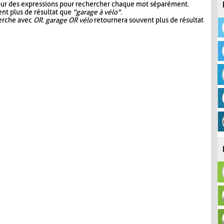
our des expressions pour rechercher chaque mot séparément.
nt plus de résultat que
"garage à vélo"
.
herche avec
OR
.
garage OR vélo
retournera souvent plus de résultat