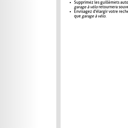
Supprimez les guillemets aut
garage à vélo
retournera souve
Envisagez d'élargir votre rec
que
garage à vélo
.