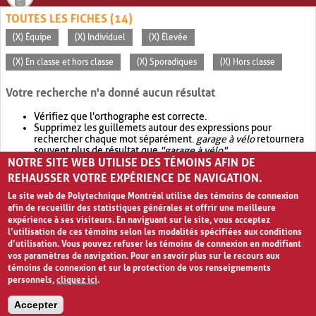
TOUTES LES FICHES (14)
(X) Équipe
(X) Individuel
(X) Élevée
(X) En classe et hors classe
(X) Sporadiques
(X) Hors classe
Votre recherche n'a donné aucun résultat
Vérifiez que l'orthographe est correcte.
Supprimez les guillemets autour des expressions pour
rechercher chaque mot séparément.
garage à vélo
retournera
souvent plus de résultat que
"garage à vélo"
.
NOTRE SITE WEB UTILISE DES TÉMOINS AFIN DE
Envisagez d'élargir votre recherche avec
OR
.
garage OR vélo
retournera souvent plus de résultat que
garage à vélo
.
REHAUSSER VOTRE EXPÉRIENCE DE NAVIGATION.
Le site web de Polytechnique Montréal utilise des témoins de connexion
afin de recueillir des statistiques générales et offrir une meilleure
expérience à ses visiteurs. En naviguant sur le site, vous acceptez
l’utilisation de ces témoins selon les modalités spécifiées aux conditions
d’utilisation. Vous pouvez refuser les témoins de connexion en modifiant
vos paramètres de navigation. Pour en savoir plus sur le recours aux
témoins de connexion et sur la protection de vos renseignements
personnels,
cliquez ici
.
Avis de confidentialité et conditions d’utilisation
Accepter