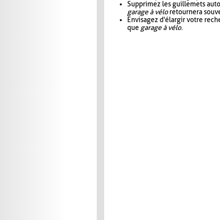
Supprimez les guillemets aut
garage à vélo
retournera souve
Envisagez d'élargir votre rec
que
garage à vélo
.