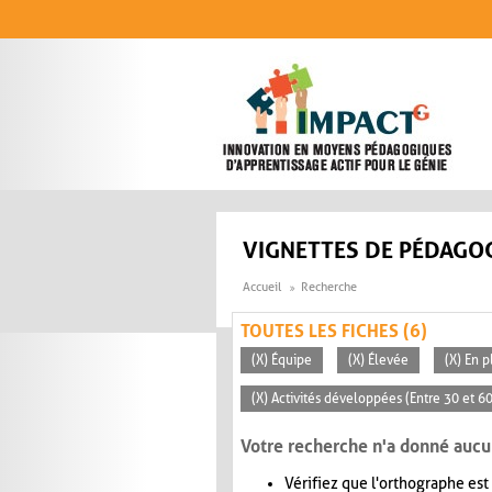
Aller au contenu principal
VIGNETTES DE PÉDAGOG
Accueil
Recherche
TOUTES LES FICHES (6)
(X) Équipe
(X) Élevée
(X) En p
(X) Activités développées (Entre 30 et 6
Votre recherche n'a donné aucu
Vérifiez que l'orthographe est