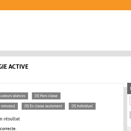
IE ACTIVE
lusieurs séances
(X) Hors classe
0 minutes)
(X) En classe seulement
(X) Individuel
n résultat
 correcte.