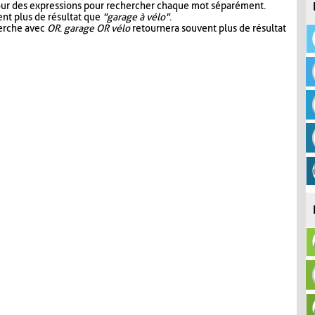
our des expressions pour rechercher chaque mot séparément.
nt plus de résultat que
"garage à vélo"
.
herche avec
OR
.
garage OR vélo
retournera souvent plus de résultat