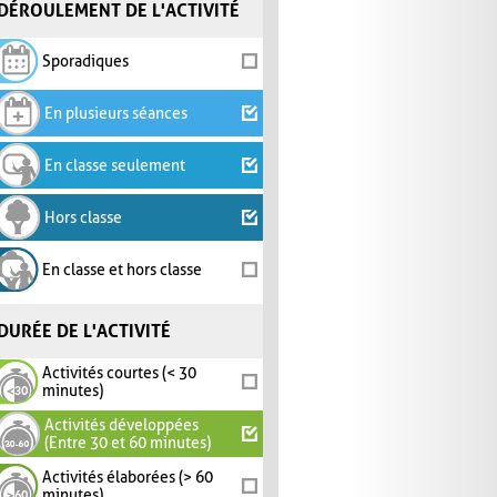
DÉROULEMENT DE L'ACTIVITÉ
Sporadiques
En plusieurs séances
En classe seulement
Hors classe
En classe et hors classe
DURÉE DE L'ACTIVITÉ
Activités courtes (< 30
minutes)
Activités développées
(Entre 30 et 60 minutes)
Activités élaborées (> 60
minutes)