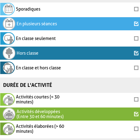
Sporadiques
En plusieurs séances
En classe seulement
Hors classe
En classe et hors classe
DURÉE DE L'ACTIVITÉ
Activités courtes (< 30
minutes)
Activités développées
(Entre 30 et 60 minutes)
Activités élaborées (> 60
minutes)