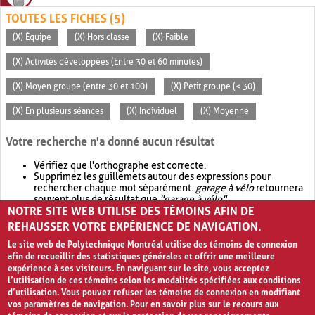
TOUTES LES FICHES (5)
(X) Équipe
(X) Hors classe
(X) Faible
(X) Activités développées (Entre 30 et 60 minutes)
(X) Moyen groupe (entre 30 et 100)
(X) Petit groupe (< 30)
(X) En plusieurs séances
(X) Individuel
(X) Moyenne
Votre recherche n'a donné aucun résultat
Vérifiez que l'orthographe est correcte.
Supprimez les guillemets autour des expressions pour
rechercher chaque mot séparément.
garage à vélo
retournera
souvent plus de résultat que
"garage à vélo"
.
NOTRE SITE WEB UTILISE DES TÉMOINS AFIN DE
Envisagez d'élargir votre recherche avec
OR
.
garage OR vélo
retournera souvent plus de résultat que
garage à vélo
.
REHAUSSER VOTRE EXPÉRIENCE DE NAVIGATION.
Le site web de Polytechnique Montréal utilise des témoins de connexion
afin de recueillir des statistiques générales et offrir une meilleure
expérience à ses visiteurs. En naviguant sur le site, vous acceptez
l’utilisation de ces témoins selon les modalités spécifiées aux conditions
d’utilisation. Vous pouvez refuser les témoins de connexion en modifiant
vos paramètres de navigation. Pour en savoir plus sur le recours aux