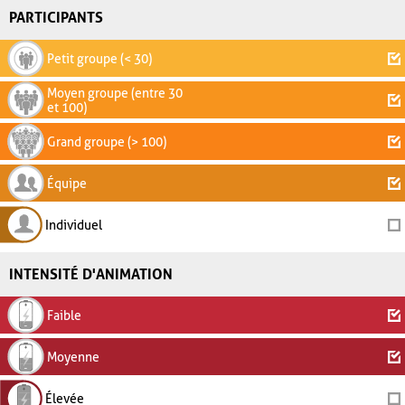
PARTICIPANTS
Petit groupe (< 30)
Moyen groupe (entre 30
et 100)
Grand groupe (> 100)
Équipe
Individuel
INTENSITÉ D'ANIMATION
Faible
Moyenne
Élevée