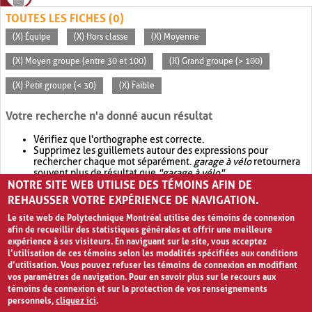
TOUTES LES FICHES (0)
(X) Équipe
(X) Hors classe
(X) Moyenne
(X) Moyen groupe (entre 30 et 100)
(X) Grand groupe (> 100)
(X) Petit groupe (< 30)
(X) Faible
Votre recherche n'a donné aucun résultat
Vérifiez que l'orthographe est correcte.
Supprimez les guillemets autour des expressions pour
rechercher chaque mot séparément.
garage à vélo
retournera
souvent plus de résultat que
"garage à vélo"
.
NOTRE SITE WEB UTILISE DES TÉMOINS AFIN DE
Envisagez d'élargir votre recherche avec
OR
.
garage OR vélo
retournera souvent plus de résultat que
garage à vélo
.
REHAUSSER VOTRE EXPÉRIENCE DE NAVIGATION.
Le site web de Polytechnique Montréal utilise des témoins de connexion
afin de recueillir des statistiques générales et offrir une meilleure
expérience à ses visiteurs. En naviguant sur le site, vous acceptez
l’utilisation de ces témoins selon les modalités spécifiées aux conditions
d’utilisation. Vous pouvez refuser les témoins de connexion en modifiant
vos paramètres de navigation. Pour en savoir plus sur le recours aux
témoins de connexion et sur la protection de vos renseignements
personnels,
cliquez ici
.
Avis de confidentialité et conditions d’utilisation