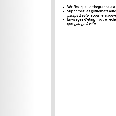
Vérifiez que l'orthographe est
Supprimez les guillemets aut
garage à vélo
retournera souve
Envisagez d'élargir votre rec
que
garage à vélo
.