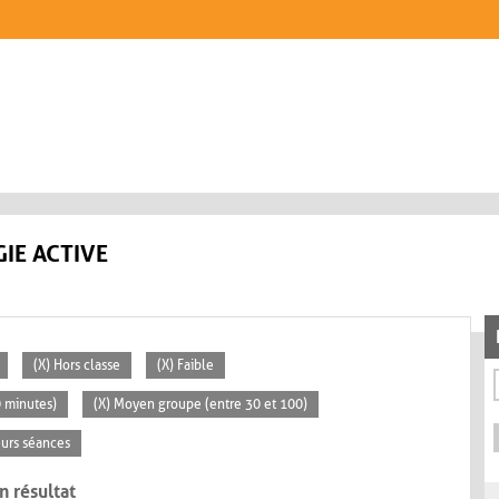
IE ACTIVE
(X) Hors classe
(X) Faible
0 minutes)
(X) Moyen groupe (entre 30 et 100)
eurs séances
n résultat