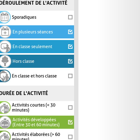
DÉROULEMENT DE L'ACTIVITÉ
Sporadiques
En plusieurs séances
En classe seulement
Hors classe
En classe et hors classe
DURÉE DE L'ACTIVITÉ
Activités courtes (< 30
minutes)
Activités développées
(Entre 30 et 60 minutes)
Activités élaborées (> 60
minutes)