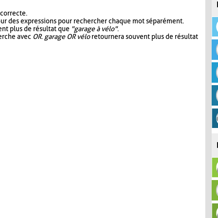
 correcte.
our des expressions pour rechercher chaque mot séparément.
nt plus de résultat que
"garage à vélo"
.
herche avec
OR
.
garage OR vélo
retournera souvent plus de résultat