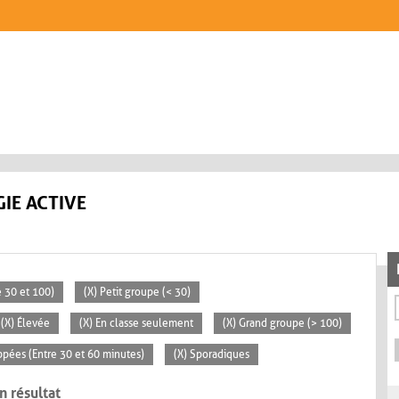
IE ACTIVE
 30 et 100)
(X) Petit groupe (< 30)
(X) Élevée
(X) En classe seulement
(X) Grand groupe (> 100)
ppées (Entre 30 et 60 minutes)
(X) Sporadiques
n résultat