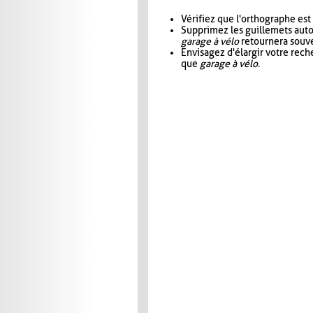
Vérifiez que l'orthographe est
Supprimez les guillemets aut
garage à vélo
retournera souve
Envisagez d'élargir votre rec
que
garage à vélo
.