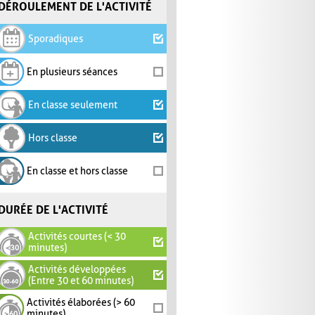
DÉROULEMENT DE L'ACTIVITÉ
Sporadiques
En plusieurs séances
En classe seulement
Hors classe
En classe et hors classe
DURÉE DE L'ACTIVITÉ
Activités courtes (< 30
minutes)
Activités développées
(Entre 30 et 60 minutes)
Activités élaborées (> 60
minutes)