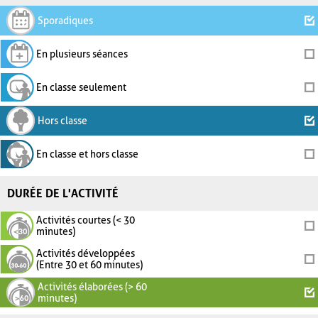
Sporadiques
En plusieurs séances
En classe seulement
Hors classe
En classe et hors classe
DURÉE DE L'ACTIVITÉ
Activités courtes (< 30
minutes)
Activités développées
(Entre 30 et 60 minutes)
Activités élaborées (> 60
minutes)