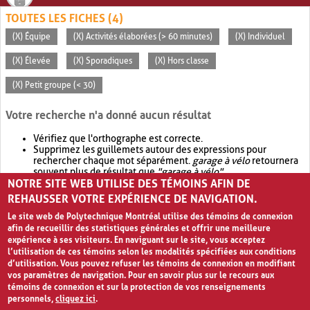
TOUTES LES FICHES (4)
(X) Équipe
(X) Activités élaborées (> 60 minutes)
(X) Individuel
(X) Élevée
(X) Sporadiques
(X) Hors classe
(X) Petit groupe (< 30)
Votre recherche n'a donné aucun résultat
Vérifiez que l'orthographe est correcte.
Supprimez les guillemets autour des expressions pour
rechercher chaque mot séparément.
garage à vélo
retournera
souvent plus de résultat que
"garage à vélo"
.
NOTRE SITE WEB UTILISE DES TÉMOINS AFIN DE
Envisagez d'élargir votre recherche avec
OR
.
garage OR vélo
retournera souvent plus de résultat que
garage à vélo
.
REHAUSSER VOTRE EXPÉRIENCE DE NAVIGATION.
Le site web de Polytechnique Montréal utilise des témoins de connexion
afin de recueillir des statistiques générales et offrir une meilleure
expérience à ses visiteurs. En naviguant sur le site, vous acceptez
l’utilisation de ces témoins selon les modalités spécifiées aux conditions
d’utilisation. Vous pouvez refuser les témoins de connexion en modifiant
vos paramètres de navigation. Pour en savoir plus sur le recours aux
témoins de connexion et sur la protection de vos renseignements
personnels,
cliquez ici
.
Avis de confidentialité et conditions d’utilisation