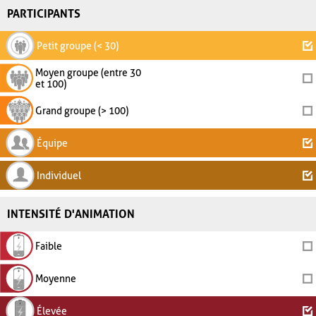
PARTICIPANTS
Petit groupe (< 30)
Moyen groupe (entre 30
et 100)
Grand groupe (> 100)
Équipe
Individuel
INTENSITÉ D'ANIMATION
Faible
Moyenne
Élevée