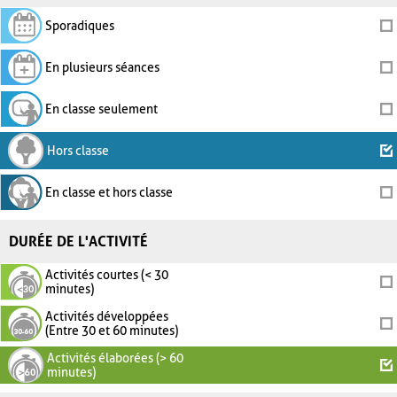
Sporadiques
En plusieurs séances
En classe seulement
Hors classe
En classe et hors classe
DURÉE DE L'ACTIVITÉ
Activités courtes (< 30
minutes)
Activités développées
(Entre 30 et 60 minutes)
Activités élaborées (> 60
minutes)