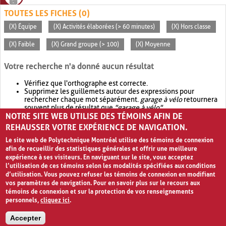
TOUTES LES FICHES (0)
(X) Équipe
(X) Activités élaborées (> 60 minutes)
(X) Hors classe
(X) Faible
(X) Grand groupe (> 100)
(X) Moyenne
Votre recherche n'a donné aucun résultat
Vérifiez que l'orthographe est correcte.
Supprimez les guillemets autour des expressions pour
rechercher chaque mot séparément.
garage à vélo
retournera
souvent plus de résultat que
"garage à vélo"
.
NOTRE SITE WEB UTILISE DES TÉMOINS AFIN DE
Envisagez d'élargir votre recherche avec
OR
.
garage OR vélo
retournera souvent plus de résultat que
garage à vélo
.
REHAUSSER VOTRE EXPÉRIENCE DE NAVIGATION.
Le site web de Polytechnique Montréal utilise des témoins de connexion
afin de recueillir des statistiques générales et offrir une meilleure
expérience à ses visiteurs. En naviguant sur le site, vous acceptez
l’utilisation de ces témoins selon les modalités spécifiées aux conditions
d’utilisation. Vous pouvez refuser les témoins de connexion en modifiant
vos paramètres de navigation. Pour en savoir plus sur le recours aux
témoins de connexion et sur la protection de vos renseignements
personnels,
cliquez ici
.
Avis de confidentialité et conditions d’utilisation
Accepter