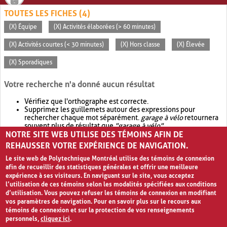
TOUTES LES FICHES (4)
(X) Équipe
(X) Activités élaborées (> 60 minutes)
(X) Activités courtes (< 30 minutes)
(X) Hors classe
(X) Élevée
(X) Sporadiques
Votre recherche n'a donné aucun résultat
Vérifiez que l'orthographe est correcte.
Supprimez les guillemets autour des expressions pour
rechercher chaque mot séparément.
garage à vélo
retournera
souvent plus de résultat que
"garage à vélo"
.
NOTRE SITE WEB UTILISE DES TÉMOINS AFIN DE
Envisagez d'élargir votre recherche avec
OR
.
garage OR vélo
retournera souvent plus de résultat que
garage à vélo
.
REHAUSSER VOTRE EXPÉRIENCE DE NAVIGATION.
Le site web de Polytechnique Montréal utilise des témoins de connexion
afin de recueillir des statistiques générales et offrir une meilleure
expérience à ses visiteurs. En naviguant sur le site, vous acceptez
l’utilisation de ces témoins selon les modalités spécifiées aux conditions
d’utilisation. Vous pouvez refuser les témoins de connexion en modifiant
vos paramètres de navigation. Pour en savoir plus sur le recours aux
témoins de connexion et sur la protection de vos renseignements
personnels,
cliquez ici
.
Avis de confidentialité et conditions d’utilisation