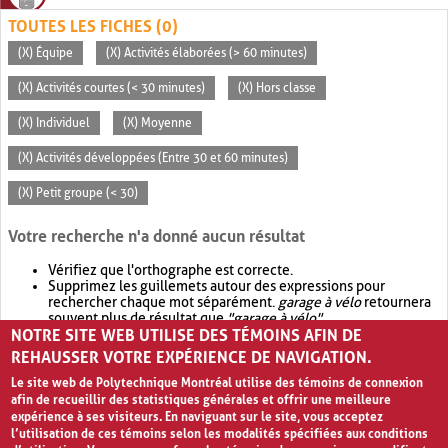
TOUTES LES FICHES (0)
(X) Équipe
(X) Activités élaborées (> 60 minutes)
(X) Activités courtes (< 30 minutes)
(X) Hors classe
(X) Individuel
(X) Moyenne
(X) Activités développées (Entre 30 et 60 minutes)
(X) Petit groupe (< 30)
Votre recherche n'a donné aucun résultat
Vérifiez que l'orthographe est correcte.
Supprimez les guillemets autour des expressions pour
rechercher chaque mot séparément.
garage à vélo
retournera
souvent plus de résultat que
"garage à vélo"
.
NOTRE SITE WEB UTILISE DES TÉMOINS AFIN DE
Envisagez d'élargir votre recherche avec
OR
.
garage OR vélo
retournera souvent plus de résultat que
garage à vélo
.
REHAUSSER VOTRE EXPÉRIENCE DE NAVIGATION.
Le site web de Polytechnique Montréal utilise des témoins de connexion
afin de recueillir des statistiques générales et offrir une meilleure
expérience à ses visiteurs. En naviguant sur le site, vous acceptez
l’utilisation de ces témoins selon les modalités spécifiées aux conditions