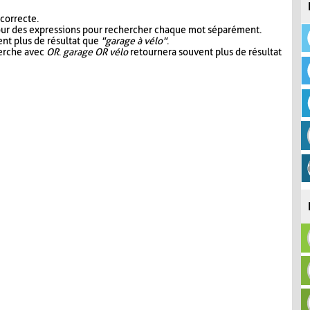
 correcte.
our des expressions pour rechercher chaque mot séparément.
nt plus de résultat que
"garage à vélo"
.
herche avec
OR
.
garage OR vélo
retournera souvent plus de résultat