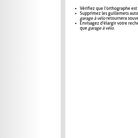
Vérifiez que l'orthographe est
Supprimez les guillemets aut
garage à vélo
retournera souve
Envisagez d'élargir votre rec
que
garage à vélo
.