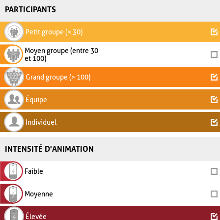
PARTICIPANTS
Petit groupe (< 30)
Moyen groupe (entre 30
et 100)
Grand groupe (> 100)
Équipe
Individuel
INTENSITÉ D'ANIMATION
Faible
Moyenne
Élevée