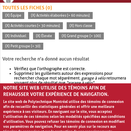
TOUTES LES FICHES (0)
(X) Équipe
(X) Activités élaborées (> 60 minutes)
(X) Activités courtes (< 30 minutes)
(X) Hors classe
(X) Individuel
(X) Élevée
(X) Grand groupe (> 100)
(X) Petit groupe (< 30)
Votre recherche n'a donné aucun résultat
Vérifiez que l'orthographe est correcte.
Supprimez les guillemets autour des expressions pour
rechercher chaque mot séparément.
garage à vélo
retournera
souvent plus de résultat que
"garage à vélo"
.
NOTRE SITE WEB UTILISE DES TÉMOINS AFIN DE
Envisagez d'élargir votre recherche avec
OR
.
garage OR vélo
retournera souvent plus de résultat que
garage à vélo
.
REHAUSSER VOTRE EXPÉRIENCE DE NAVIGATION.
Le site web de Polytechnique Montréal utilise des témoins de connexion
afin de recueillir des statistiques générales et offrir une meilleure
expérience à ses visiteurs. En naviguant sur le site, vous acceptez
l’utilisation de ces témoins selon les modalités spécifiées aux conditions
d’utilisation. Vous pouvez refuser les témoins de connexion en modifiant
vos paramètres de navigation. Pour en savoir plus sur le recours aux