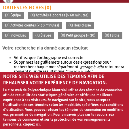
TOUTES LES FICHES (0)
(X) Équipe
(X) Activités élaborées (> 60 minutes)
(X) Activités courtes (< 30 minutes)
(X) Hors classe
(X) Individuel
(X) Élevée
(X) Petit groupe (< 30)
(X) Faible
Votre recherche n'a donné aucun résultat
Vérifiez que l'orthographe est correcte.
Supprimez les guillemets autour des expressions pour
rechercher chaque mot séparément.
garage à vélo
retournera
souvent plus de résultat que
"garage à vélo"
.
NOTRE SITE WEB UTILISE DES TÉMOINS AFIN DE
Envisagez d'élargir votre recherche avec
OR
.
garage OR vélo
retournera souvent plus de résultat que
garage à vélo
.
REHAUSSER VOTRE EXPÉRIENCE DE NAVIGATION.
Le site web de Polytechnique Montréal utilise des témoins de connexion
afin de recueillir des statistiques générales et offrir une meilleure
expérience à ses visiteurs. En naviguant sur le site, vous acceptez
l’utilisation de ces témoins selon les modalités spécifiées aux conditions
d’utilisation. Vous pouvez refuser les témoins de connexion en modifiant
vos paramètres de navigation. Pour en savoir plus sur le recours aux
témoins de connexion et sur la protection de vos renseignements
personnels,
cliquez ici
.
Avis de confidentialité et conditions d’utilisation