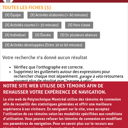
TOUTES LES FICHES (3)
(X) Équipe
(X) Activités élaborées (> 60 minutes)
(X) Activités courtes (< 30 minutes)
(X) Hors classe
(X) Individuel
(X) Élevée
(X) En plusieurs séances
(X) Activités développées (Entre 30 et 60 minutes)
Votre recherche n'a donné aucun résultat
Vérifiez que l'orthographe est correcte.
Supprimez les guillemets autour des expressions pour
rechercher chaque mot séparément.
garage à vélo
retournera
souvent plus de résultat que
"garage à vélo"
.
NOTRE SITE WEB UTILISE DES TÉMOINS AFIN DE
Envisagez d'élargir votre recherche avec
OR
.
garage OR vélo
retournera souvent plus de résultat que
garage à vélo
.
REHAUSSER VOTRE EXPÉRIENCE DE NAVIGATION.
Le site web de Polytechnique Montréal utilise des témoins de connexion
afin de recueillir des statistiques générales et offrir une meilleure
expérience à ses visiteurs. En naviguant sur le site, vous acceptez
l’utilisation de ces témoins selon les modalités spécifiées aux conditions
d’utilisation. Vous pouvez refuser les témoins de connexion en modifiant
vos paramètres de navigation. Pour en savoir plus sur le recours aux