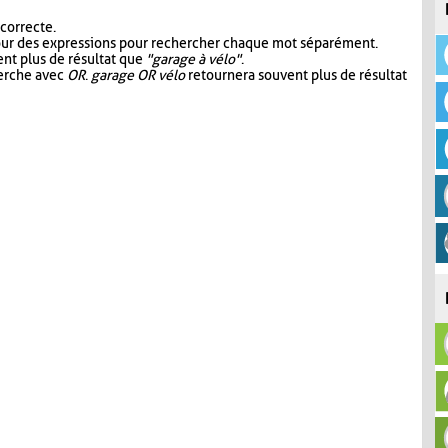
 correcte.
our des expressions pour rechercher chaque mot séparément.
nt plus de résultat que
"garage à vélo"
.
herche avec
OR
.
garage OR vélo
retournera souvent plus de résultat