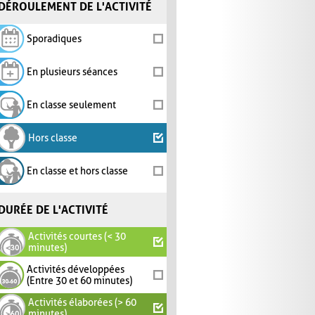
DÉROULEMENT DE L'ACTIVITÉ
Sporadiques
En plusieurs séances
En classe seulement
Hors classe
En classe et hors classe
DURÉE DE L'ACTIVITÉ
Activités courtes (< 30
minutes)
Activités développées
(Entre 30 et 60 minutes)
Activités élaborées (> 60
minutes)