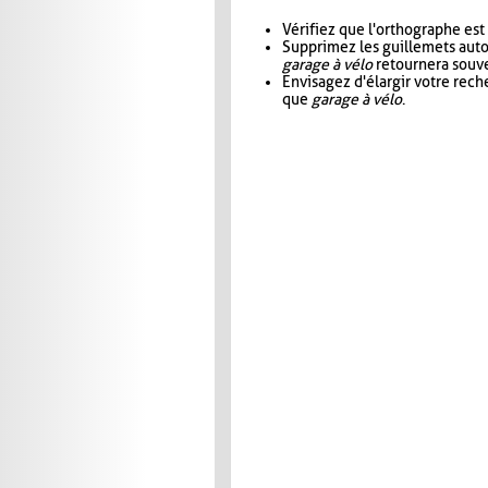
Vérifiez que l'orthographe est
Supprimez les guillemets aut
garage à vélo
retournera souve
Envisagez d'élargir votre rec
que
garage à vélo
.