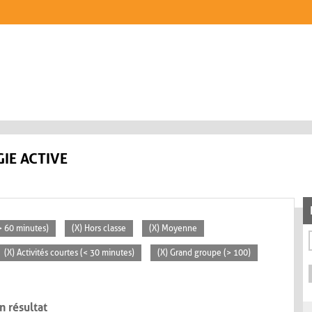
IE ACTIVE
(> 60 minutes)
(X) Hors classe
(X) Moyenne
(X) Activités courtes (< 30 minutes)
(X) Grand groupe (> 100)
n résultat