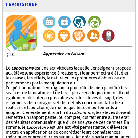
LABORATOIRE
Apprendre en faisant
0
Le
Laboratoire
est une activité dans laquelle l'enseignant propose
aux élèves une expérience à réaliser qui leur permettra d'étudier
les causes, les effets, la nature ou les propriétés d'objets ou de
phénomènes par la manipulation ou
l'expérimentation. L'enseignant a pour rôle de bien planifier les
séances de laboratoire et de les superviser adéquatement. Il doit
également discuter au préalable avec les élèves du sujet, des
exigences, des consignes et des détails concernant la tâche à
réaliser en laboratoire, de même que les comportements à
adopter. Généralement, à la fin du
Laboratoire
, les élèves doivent
remettre un rapport partiel ou complet, qui fait entre autres état
des résultats obtenus ainsi que d'une analyse de ces derniers. En
somme, le
Laboratoire
est une activité permettant aux élèves de
mettre en application et de concrétiser leurs connaissances
théoriques et procédurales sur un sujet précis par la manipulation