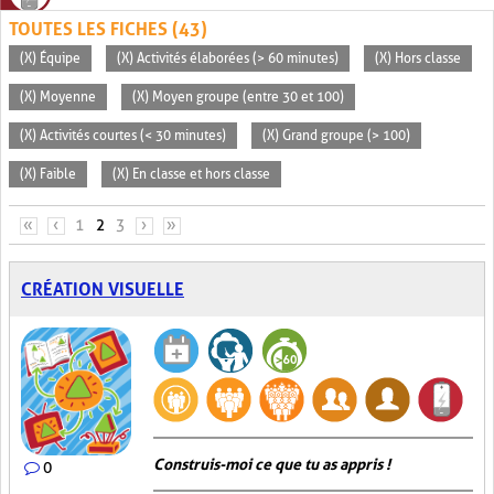
TOUTES LES FICHES (43)
(X) Équipe
(X) Activités élaborées (> 60 minutes)
(X) Hors classe
(X) Moyenne
(X) Moyen groupe (entre 30 et 100)
(X) Activités courtes (< 30 minutes)
(X) Grand groupe (> 100)
(X) Faible
(X) En classe et hors classe
PAGES
«
‹
1
2
3
›
»
CRÉATION VISUELLE
Construis-moi ce que tu as appris !
0