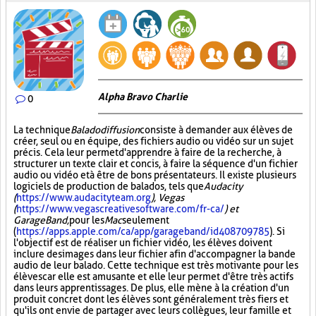
Alpha Bravo Charlie
0
La technique
Baladodiffusion
consiste à demander aux élèves de
créer, seul ou en équipe, des fichiers audio ou vidéo sur un sujet
précis. Cela leur permet d'apprendre à faire de la recherche, à
structurer un texte clair et concis, à faire la séquence d'un fichier
audio ou vidéo et à être de bons présentateurs. Il existe plusieurs
logiciels de production de balados, tels que
Audacity
(
https://www.audacityteam.org
), Vegas
(
https://www.vegascreativesoftware.com/fr-ca/
) et
GarageBand,
pour les
Mac
seulement
(
https://apps.apple.com/ca/app/garageband/id408709785
). Si
l'objectif est de réaliser un fichier vidéo, les élèves doivent
inclure des images dans leur fichier afin d'accompagner la bande
audio de leur balado. Cette technique est très motivante pour les
élèves car elle est amusante et elle leur permet d'être très actifs
dans leurs apprentissages. De plus, elle mène à la création d'un
produit concret dont les élèves sont généralement très fiers et
qu'ils ont envie de partager avec leurs collègues, leur famille et