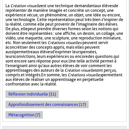
La
Création visuelle
est une technique demandant aux élèves de
représenter de manière imagée et concrète un concept, une
expérience vécue, un phénomène, un objet, une idée ou encore,
une technologie. Cette représentation peut très bien s'inspirer de
la réalité, comme elle peut provenir de l'imaginaire des élèves.
De plus, elle peut prendre diverses formes selon les notions qui
doivent être représentées : une affiche, un dessin, un collage, une
vidéo, une maquette, une sculpture, une reproduction miniature,
etc. Non seulement les
Créations visuelles
peuvent servir
à concrétiser des concepts appris, mais elles peuvent
aussi permettre aux élèves d'exprimer leurs pensées,
leurs convictions, leurs expériences ou encore des questions qui
sont encore sans réponse pour eux. Une telle activité permet à
l'enseignant ainsi qu'aux autres élèves de voir comment les
apprentissages des auteurs de la
Création visuelle
sont perçus,
compris et intégrés. En somme, les
Créations visuelles
permettent
aux élèves de réaliser un apprentissage en perpétuelle
confrontation avec la réalité.
Réflexion individuelle (31)
Approfondissement des connaissances (17)
Métacognition (7)