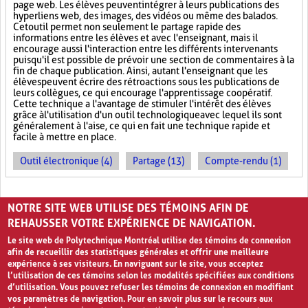
page web. Les élèves peuvent intégrer à leurs publications des
hyperliens web, des images, des vidéos ou même des balados.
Cet outil permet non seulement le partage rapide des
informations entre les élèves et avec l'enseignant, mais il
encourage aussi l'interaction entre les différents intervenants
puisqu'il est possible de prévoir une section de commentaires à la
fin de chaque publication. Ainsi, autant l'enseignant que les
élèves peuvent écrire des rétroactions sous les publications de
leurs collègues, ce qui encourage l'apprentissage coopératif.
Cette technique a l'avantage de stimuler l'intérêt des élèves
grâce à l'utilisation d'un outil technologique avec lequel ils sont
généralement à l'aise, ce qui en fait une technique rapide et
facile à mettre en place.
Outil électronique (4)
Partage (13)
Compte-rendu (1)
PAGES
NOTRE SITE WEB UTILISE DES TÉMOINS AFIN DE
«
‹
1
2
3
›
»
REHAUSSER VOTRE EXPÉRIENCE DE NAVIGATION.
Le site web de Polytechnique Montréal utilise des témoins de connexion
afin de recueillir des statistiques générales et offrir une meilleure
expérience à ses visiteurs. En naviguant sur le site, vous acceptez
l’utilisation de ces témoins selon les modalités spécifiées aux conditions
d’utilisation. Vous pouvez refuser les témoins de connexion en modifiant
vos paramètres de navigation. Pour en savoir plus sur le recours aux