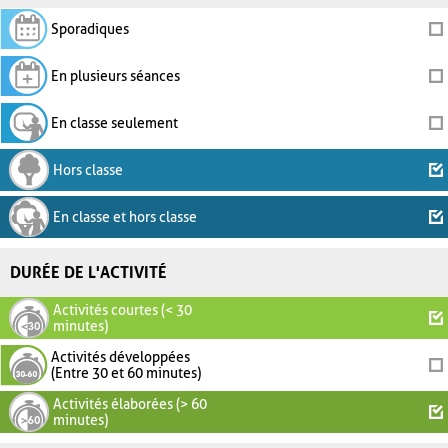
Sporadiques
En plusieurs séances
En classe seulement
Hors classe
En classe et hors classe
DURÉE DE L'ACTIVITÉ
Activités courtes (< 30
minutes)
Activités développées
(Entre 30 et 60 minutes)
Activités élaborées (> 60
minutes)