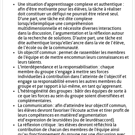
Une situation d'apprentissage complexe et authentique :
afin d'être motivante pour les élèves, la tâche à réaliser
doit constituer un défi qui ne pourrait être relevé seul.
D'une part, une tâche est dite complexe
lorsqu'elle implique une compréhension
multidimensionnelle et nécessite diverses interactions
dans la discussion, l’argumentation et la réflexion autour
de la recherche de solutions. D'autre part, une tâche est
dite authentique lorsqu'elle s’ancre dans la vie de l’élève,
de l’école ou de la communauté.
Un objectif commun : permet de rassembler les membres
de l'équipe et de mettre en commun leurs connaissances et
leurs talents.
L'interdépendance et la responsabilisation : chaque
membre du groupe s’engage à mettre ses forces
individuelles à contribution dans l’atteinte de l’objectif et
engage sa responsabilité envers les autres membres du
groupe et par rapport à lui-même, en tant qu’apprenant.
L'hétérogénéité des groupes : bâtir des équipes de sorte à
ce que les forces au sein du groupe soient diversifiées et
complémentaires.
La communication : afin d'atteindre leur objectif commun,
les élèves devront favoriser l'écoute active et tirer profit de
leurs compétences en matière d’argumentation
et d’expression de leurs idées (ou de leur désaccord).
La réflexion critique : les élèves devront réfléchir à la
contribution de chacun des membres de l'équipe ainsi
qu’au fonctionnement du groupe par une discussion avec