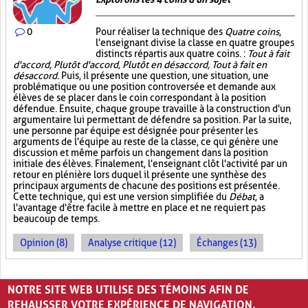
0
Pour réaliser la technique des
Quatre coins
,
l'enseignant divise la classe en quatre groupes
distincts répartis aux quatre coins. :
Tout à fait
d'accord, Plutôt d'accord, Plutôt en désaccord, Tout à fait en
désaccord
. Puis, il présente une question, une situation, une
problématique ou une position controversée et demande aux
élèves de se placer dans le coin correspondant à la position
défendue. Ensuite, chaque groupe travaille à la construction d'un
argumentaire lui permettant de défendre sa position. Par la suite,
une personne par équipe est désignée pour présenter les
arguments de l'équipe au reste de la classe, ce qui génère une
discussion et même parfois un changement dans la position
initiale des élèves. Finalement, l'enseignant clôt l'activité par un
retour en plénière lors duquel il présente une synthèse des
principaux arguments de chacune des positions est présentée.
Cette technique, qui est une version simplifiée du
Débat
, a
l'avantage d'être facile à mettre en place et ne requiert pas
beaucoup de temps.
Opinion (8)
Analyse critique (12)
Échanges (13)
PAGES
NOTRE SITE WEB UTILISE DES TÉMOINS AFIN DE
«
‹
1
2
REHAUSSER VOTRE EXPÉRIENCE DE NAVIGATION.