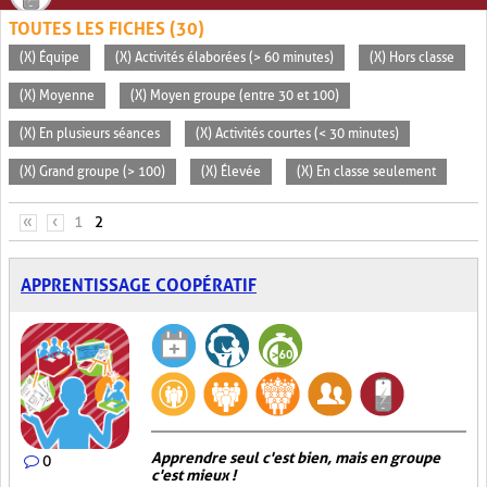
TOUTES LES FICHES (30)
(X) Équipe
(X) Activités élaborées (> 60 minutes)
(X) Hors classe
(X) Moyenne
(X) Moyen groupe (entre 30 et 100)
(X) En plusieurs séances
(X) Activités courtes (< 30 minutes)
(X) Grand groupe (> 100)
(X) Élevée
(X) En classe seulement
PAGES
«
‹
1
2
APPRENTISSAGE COOPÉRATIF
Apprendre seul c'est bien, mais en groupe
0
c'est mieux !