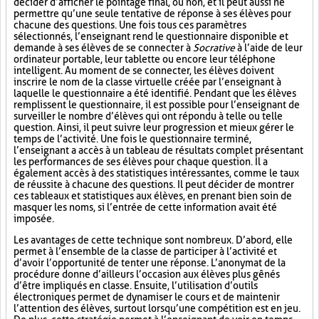
décider d’afficher le pointage final, ou non, et il peut aussi ne
permettre qu’une seule tentative de réponse à ses élèves pour
chacune des questions. Une fois tous ces paramètres
sélectionnés, l’enseignant rend le questionnaire disponible et
demande à ses élèves de se connecter à
Socrative
à l’aide de leur
ordinateur portable, leur tablette ou encore leur téléphone
intelligent. Au moment de se connecter, les élèves doivent
inscrire le nom de la classe virtuelle créée par l’enseignant à
laquelle le questionnaire a été identifié. Pendant que les élèves
remplissent le questionnaire, il est possible pour l’enseignant de
surveiller le nombre d’élèves qui ont répondu à telle ou telle
question. Ainsi, il peut suivre leur progression et mieux gérer le
temps de l’activité. Une fois le questionnaire terminé,
l’enseignant a accès à un tableau de résultats complet présentant
les performances de ses élèves pour chaque question. Il a
également accès à des statistiques intéressantes, comme le taux
de réussite à chacune des questions. Il peut décider de montrer
ces tableaux et statistiques aux élèves, en prenant bien soin de
masquer les noms, si l’entrée de cette information avait été
imposée.
Les avantages de cette technique sont nombreux. D’abord, elle
permet à l’ensemble de la classe de participer à l’activité et
d’avoir l’opportunité de tenter une réponse. L’anonymat de la
procédure donne d’ailleurs l’occasion aux élèves plus gênés
d’être impliqués en classe. Ensuite, l’utilisation d’outils
électroniques permet de dynamiser le cours et de maintenir
l’attention des élèves, surtout lorsqu’une compétition est en jeu.