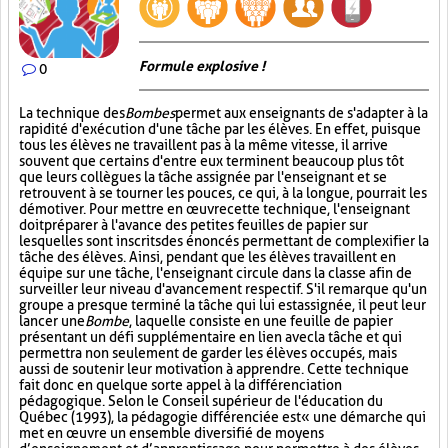
Formule explosive !
0
La technique des
Bombes
permet aux enseignants de s'adapter à la
rapidité d'exécution d'une tâche par les élèves. En effet, puisque
tous les élèves ne travaillent pas à la même vitesse, il arrive
souvent que certains d'entre eux terminent beaucoup plus tôt
que leurs collègues la tâche assignée par l'enseignant et se
retrouvent à se tourner les pouces, ce qui, à la longue, pourrait les
démotiver. Pour mettre en œuvre cette technique, l'enseignant
doit préparer à l'avance des petites feuilles de papier sur
lesquelles sont inscrits des énoncés permettant de complexifier la
tâche des élèves. Ainsi, pendant que les élèves travaillent en
équipe sur une tâche, l'enseignant circule dans la classe afin de
surveiller leur niveau d'avancement respectif. S'il remarque qu'un
groupe a presque terminé la tâche qui lui est assignée, il peut leur
lancer une
Bombe
, laquelle consiste en une feuille de papier
présentant un défi supplémentaire en lien avec la tâche et qui
permettra non seulement de garder les élèves occupés, mais
aussi de soutenir leur motivation à apprendre. Cette technique
fait donc en quelque sorte appel à la différenciation
pédagogique. Selon le Conseil supérieur de l'éducation du
Québec (1993), la pédagogie différenciée est « une démarche qui
met en œuvre un ensemble diversifié de moyens