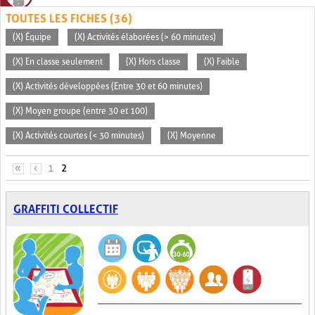
TOUTES LES FICHES (36)
(X) Équipe
(X) Activités élaborées (> 60 minutes)
(X) En classe seulement
(X) Hors classe
(X) Faible
(X) Activités développées (Entre 30 et 60 minutes)
(X) Moyen groupe (entre 30 et 100)
(X) Activités courtes (< 30 minutes)
(X) Moyenne
PAGES
«
‹
1
2
GRAFFITI COLLECTIF