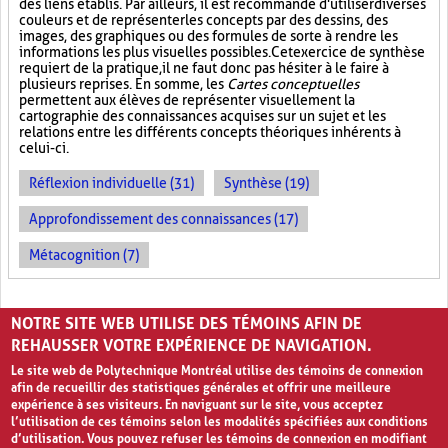
des liens établis. Par ailleurs, il est recommandé d'utiliser diverses
couleurs et de représenter les concepts par des dessins, des
images, des graphiques ou des formules de sorte à rendre les
informations les plus visuelles possibles. Cet exercice de synthèse
requiert de la pratique, il ne faut donc pas hésiter à le faire à
plusieurs reprises. En somme, les
Cartes conceptuelles
permettent aux élèves de représenter visuellement la
cartographie des connaissances acquises sur un sujet et les
relations entre les différents concepts théoriques inhérents à
celui-ci.
Réflexion individuelle (31)
Synthèse (19)
Approfondissement des connaissances (17)
Métacognition (7)
PAGES
NOTRE SITE WEB UTILISE DES TÉMOINS AFIN DE
«
‹
1
2
REHAUSSER VOTRE EXPÉRIENCE DE NAVIGATION.
Le site web de Polytechnique Montréal utilise des témoins de connexion
afin de recueillir des statistiques générales et offrir une meilleure
expérience à ses visiteurs. En naviguant sur le site, vous acceptez
l’utilisation de ces témoins selon les modalités spécifiées aux conditions
d’utilisation. Vous pouvez refuser les témoins de connexion en modifiant