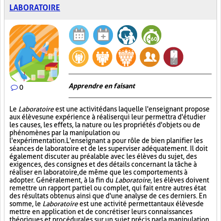
LABORATOIRE
Apprendre en faisant
0
Le
Laboratoire
est une activité dans laquelle l'enseignant propose
aux élèves une expérience à réaliser qui leur permettra d'étudier
les causes, les effets, la nature ou les propriétés d'objets ou de
phénomènes par la manipulation ou
l'expérimentation. L'enseignant a pour rôle de bien planifier les
séances de laboratoire et de les superviser adéquatement. Il doit
également discuter au préalable avec les élèves du sujet, des
exigences, des consignes et des détails concernant la tâche à
réaliser en laboratoire, de même que les comportements à
adopter. Généralement, à la fin du
Laboratoire
, les élèves doivent
remettre un rapport partiel ou complet, qui fait entre autres état
des résultats obtenus ainsi que d'une analyse de ces derniers. En
somme, le
Laboratoire
est une activité permettant aux élèves de
mettre en application et de concrétiser leurs connaissances
théoriques et procédurales sur un sujet précis par la manipulation