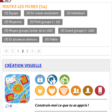
TOUTES LES FICHES (54)
(X) Équipe
(X) En classe seulement
(X) Individuel
(X) Moyenne
(X) Petit groupe (< 30)
(X) Moyen groupe (entre 30 et 100)
(X) Grand groupe (> 100)
(X) En plusieurs séances
(X) Faible
PAGES
«
‹
1
2
3
›
»
CRÉATION VISUELLE
Construis-moi ce que tu as appris !
0