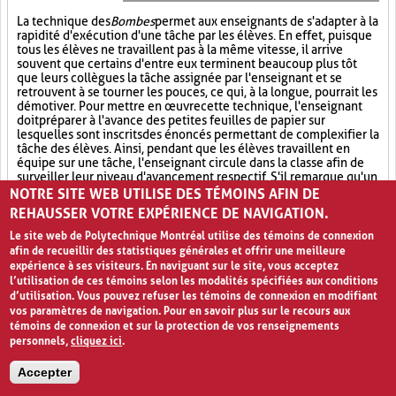
La technique des
Bombes
permet aux enseignants de s'adapter à la
rapidité d'exécution d'une tâche par les élèves. En effet, puisque
tous les élèves ne travaillent pas à la même vitesse, il arrive
souvent que certains d'entre eux terminent beaucoup plus tôt
que leurs collègues la tâche assignée par l'enseignant et se
retrouvent à se tourner les pouces, ce qui, à la longue, pourrait les
démotiver. Pour mettre en œuvre cette technique, l'enseignant
doit préparer à l'avance des petites feuilles de papier sur
lesquelles sont inscrits des énoncés permettant de complexifier la
tâche des élèves. Ainsi, pendant que les élèves travaillent en
équipe sur une tâche, l'enseignant circule dans la classe afin de
surveiller leur niveau d'avancement respectif. S'il remarque qu'un
groupe a presque terminé la tâche qui lui est assignée, il peut leur
NOTRE SITE WEB UTILISE DES TÉMOINS AFIN DE
lancer une
Bombe
, laquelle consiste en une feuille de papier
REHAUSSER VOTRE EXPÉRIENCE DE NAVIGATION.
présentant un défi supplémentaire en lien avec la tâche et qui
permettra non seulement de garder les élèves occupés, mais
Le site web de Polytechnique Montréal utilise des témoins de connexion
aussi de soutenir leur motivation à apprendre. Cette technique
afin de recueillir des statistiques générales et offrir une meilleure
fait donc en quelque sorte appel à la différenciation
expérience à ses visiteurs. En naviguant sur le site, vous acceptez
pédagogique. Selon le Conseil supérieur de l'éducation du
l’utilisation de ces témoins selon les modalités spécifiées aux conditions
Québec (1993), la pédagogie différenciée est « une démarche qui
d’utilisation. Vous pouvez refuser les témoins de connexion en modifiant
met en œuvre un ensemble diversifié de moyens
vos paramètres de navigation. Pour en savoir plus sur le recours aux
d’enseignement et d’apprentissage pour permettre à des élèves
témoins de connexion et sur la protection de vos renseignements
d’âges, d’origines, d’aptitudes et de savoir-faire hétérogènes
personnels,
cliquez ici
.
d’atteindre par des voies différentes des objectifs communs et,
ultimement, la réussite éducative. »
Accepter
Différenciation pédagogique (3)
Travail d'équipe (8)