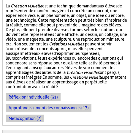
La
Création visuelle
est une technique demandant aux élèves de
représenter de manière imagée et concrète un concept, une
expérience vécue, un phénomène, un objet, une idée ou encore,
une technologie. Cette représentation peut très bien s'inspirer de
la réalité, comme elle peut provenir de l'imaginaire des élèves.
De plus, elle peut prendre diverses formes selon les notions qui
doivent être représentées : une affiche, un dessin, un collage, une
vidéo, une maquette, une sculpture, une reproduction miniature,
etc. Non seulement les
Créations visuelles
peuvent servir
à concrétiser des concepts appris, mais elles peuvent
aussi permettre aux élèves d'exprimer leurs pensées,
leurs convictions, leurs expériences ou encore des questions qui
sont encore sans réponse pour eux. Une telle activité permet à
l'enseignant ainsi qu'aux autres élèves de voir comment les
apprentissages des auteurs de la
Création visuelle
sont perçus,
compris et intégrés. En somme, les
Créations visuelles
permettent
aux élèves de réaliser un apprentissage en perpétuelle
confrontation avec la réalité.
Réflexion individuelle (31)
Approfondissement des connaissances (17)
Métacognition (7)