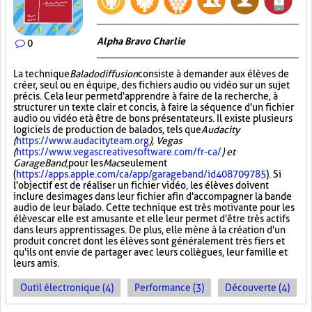
Alpha Bravo Charlie
0
La technique
Baladodiffusion
consiste à demander aux élèves de
créer, seul ou en équipe, des fichiers audio ou vidéo sur un sujet
précis. Cela leur permet d'apprendre à faire de la recherche, à
structurer un texte clair et concis, à faire la séquence d'un fichier
audio ou vidéo et à être de bons présentateurs. Il existe plusieurs
logiciels de production de balados, tels que
Audacity
(
https://www.audacityteam.org
), Vegas
(
https://www.vegascreativesoftware.com/fr-ca/
) et
GarageBand,
pour les
Mac
seulement
(
https://apps.apple.com/ca/app/garageband/id408709785
). Si
l'objectif est de réaliser un fichier vidéo, les élèves doivent
inclure des images dans leur fichier afin d'accompagner la bande
audio de leur balado. Cette technique est très motivante pour les
élèves car elle est amusante et elle leur permet d'être très actifs
dans leurs apprentissages. De plus, elle mène à la création d'un
produit concret dont les élèves sont généralement très fiers et
qu'ils ont envie de partager avec leurs collègues, leur famille et
leurs amis.
Outil électronique (4)
Performance (3)
Découverte (4)