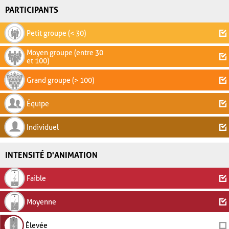
PARTICIPANTS
Petit groupe (< 30)
Moyen groupe (entre 30
et 100)
Grand groupe (> 100)
Équipe
Individuel
INTENSITÉ D'ANIMATION
Faible
Moyenne
Élevée