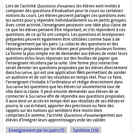
Lors de l'activité
Questions d'examen
, les élèves sont invités à
composer des questions d'évaluation pour le cours ou certaines
notions du cours. Les élèves peuvent partager ces questions avec
les autres pour y répondre individuellement ou en petits groupes.
Avec cette activité, l'enseignant peut avoir une idée plus claire de
ce que les élèves pensent être important, et s'ils répondent à ces
questions, de ce qu'ils ont compris. Les questions et les réponses
préparées peuvent également être utilisées comme base à de
l'enseignement par les pairs. La collecte des questions et des
réponses proposées par les élèves peut prendre plusieurs formes.
La forme la plus simple est de demander aux élèves de noter leurs
questions et/ou leurs réponses sur des feuilles de papier que
l'enseignant récoltera par la suite. Une forme plus interactive
serait de noter les questions proposées par les élèves directement
dans
Socrative
, qui est une application Web permettant de sonder
un auditoire et de voir les résultats en temps réel. Pour ce faire,
l'enseignant s'installe à l'ordinateur et rédige directement dans
Socrative
les questions que les élèves lui soumettent à tour de
rôle dans la classe. Il peut ensuite demander aux élèves de se
connecter à
Socrative
afin de répondre aux questions proposées.
Il aura ainsi un accès en temps réel aux résultats de ses élèves et
pourra, le cas échéant, apporter des précisions ou faire des
rappels sur les notions qui semblent être moins bien
comprises. En somme, l'activité
Questions d'examen
permet aux
élèves d'intégrer leurs apprentissages et de les valider.
Enseignement par les pairs (7)
Synthèse (19)