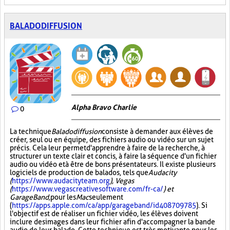
BALADODIFFUSION
Alpha Bravo Charlie
0
La technique
Baladodiffusion
consiste à demander aux élèves de
créer, seul ou en équipe, des fichiers audio ou vidéo sur un sujet
précis. Cela leur permet d'apprendre à faire de la recherche, à
structurer un texte clair et concis, à faire la séquence d'un fichier
audio ou vidéo et à être de bons présentateurs. Il existe plusieurs
logiciels de production de balados, tels que
Audacity
(
https://www.audacityteam.org
), Vegas
(
https://www.vegascreativesoftware.com/fr-ca/
) et
GarageBand,
pour les
Mac
seulement
(
https://apps.apple.com/ca/app/garageband/id408709785
). Si
l'objectif est de réaliser un fichier vidéo, les élèves doivent
inclure des images dans leur fichier afin d'accompagner la bande