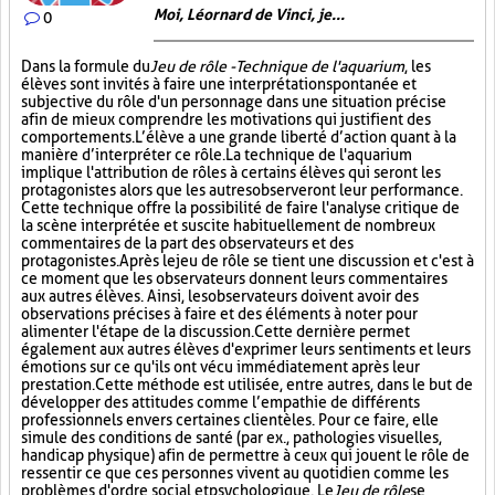
Moi, Léornard de Vinci, je...
0
Dans la formule du
Jeu de rôle - Technique de l'aquarium
, les
élèves sont invités à faire une interprétation spontanée et
subjective du rôle d'un personnage dans une situation précise
afin de mieux comprendre les motivations qui justifient des
comportements. L’élève a une grande liberté d’action quant à la
manière d’interpréter ce rôle. La technique de l'aquarium
implique l'attribution de rôles à certains élèves qui seront les
protagonistes alors que les autres observeront leur performance.
Cette technique offre la possibilité de faire l'analyse critique de
la scène interprétée et suscite habituellement de nombreux
commentaires de la part des observateurs et des
protagonistes. Après le jeu de rôle se tient une discussion et c'est à
ce moment que les observateurs donnent leurs commentaires
aux autres élèves. Ainsi, les observateurs doivent avoir des
observations précises à faire et des éléments à noter pour
alimenter l'étape de la discussion. Cette dernière permet
également aux autres élèves d'exprimer leurs sentiments et leurs
émotions sur ce qu'ils ont vécu immédiatement après leur
prestation. Cette méthode est utilisée, entre autres, dans le but de
développer des attitudes comme l’empathie de différents
professionnels envers certaines clientèles. Pour ce faire, elle
simule des conditions de santé (par ex., pathologies visuelles,
handicap physique) afin de permettre à ceux qui jouent le rôle de
ressentir ce que ces personnes vivent au quotidien comme les
problèmes d'ordre social et psychologique. Le
Jeu de rôle
se