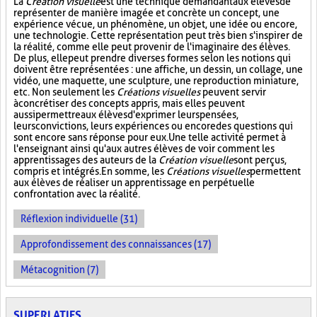
La
Création visuelle
est une technique demandant aux élèves de
représenter de manière imagée et concrète un concept, une
expérience vécue, un phénomène, un objet, une idée ou encore,
une technologie. Cette représentation peut très bien s'inspirer de
la réalité, comme elle peut provenir de l'imaginaire des élèves.
De plus, elle peut prendre diverses formes selon les notions qui
doivent être représentées : une affiche, un dessin, un collage, une
vidéo, une maquette, une sculpture, une reproduction miniature,
etc. Non seulement les
Créations visuelles
peuvent servir
à concrétiser des concepts appris, mais elles peuvent
aussi permettre aux élèves d'exprimer leurs pensées,
leurs convictions, leurs expériences ou encore des questions qui
sont encore sans réponse pour eux. Une telle activité permet à
l'enseignant ainsi qu'aux autres élèves de voir comment les
apprentissages des auteurs de la
Création visuelle
sont perçus,
compris et intégrés. En somme, les
Créations visuelles
permettent
aux élèves de réaliser un apprentissage en perpétuelle
confrontation avec la réalité.
Réflexion individuelle (31)
Approfondissement des connaissances (17)
Métacognition (7)
SUPERLATIFS