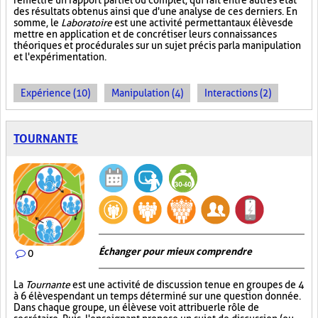
remettre un rapport partiel ou complet, qui fait entre autres état
des résultats obtenus ainsi que d'une analyse de ces derniers. En
somme, le
Laboratoire
est une activité permettant aux élèves de
mettre en application et de concrétiser leurs connaissances
théoriques et procédurales sur un sujet précis par la manipulation
et l'expérimentation.
Expérience (10)
Manipulation (4)
Interactions (2)
TOURNANTE
Échanger pour mieux comprendre
0
La
Tournante
est une activité de discussion tenue en groupes de 4
à 6 élèves pendant un temps déterminé sur une question donnée.
Dans chaque groupe, un élève se voit attribuer le rôle de