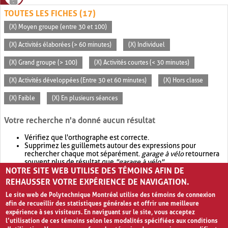
TOUTES LES FICHES (17)
(X) Moyen groupe (entre 30 et 100)
(X) Activités élaborées (> 60 minutes)
(X) Individuel
(X) Grand groupe (> 100)
(X) Activités courtes (< 30 minutes)
(X) Activités développées (Entre 30 et 60 minutes)
(X) Hors classe
(X) Faible
(X) En plusieurs séances
Votre recherche n'a donné aucun résultat
Vérifiez que l'orthographe est correcte.
Supprimez les guillemets autour des expressions pour
rechercher chaque mot séparément.
garage à vélo
retournera
souvent plus de résultat que
"garage à vélo"
.
NOTRE SITE WEB UTILISE DES TÉMOINS AFIN DE
Envisagez d'élargir votre recherche avec
OR
.
garage OR vélo
retournera souvent plus de résultat que
garage à vélo
.
REHAUSSER VOTRE EXPÉRIENCE DE NAVIGATION.
Le site web de Polytechnique Montréal utilise des témoins de connexion
afin de recueillir des statistiques générales et offrir une meilleure
expérience à ses visiteurs. En naviguant sur le site, vous acceptez
l’utilisation de ces témoins selon les modalités spécifiées aux conditions