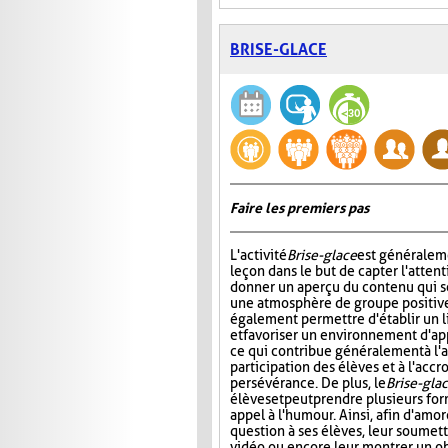
BRISE-GLACE
Faire les premiers pas
L'activité
Brise-glace
est généraleme
leçon dans le but de capter l'attent
donner un aperçu du contenu qui s
une atmosphère de groupe positive.
également permettre d'établir un l
et favoriser un environnement d'ap
ce qui contribue généralement à l'
participation des élèves et à l'acc
persévérance. De plus, le
Brise-gla
élèves et peut prendre plusieurs fo
appel à l'humour. Ainsi, afin d'amo
question à ses élèves, leur soumett
vidéo ou encore leur montrer un obj