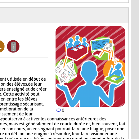
nt utilisée en début de
ion des élèves, de leur
era enseigné et de créer
 Cette activité peut
ien entre les élèves
prentissage sécurisant,
amélioration de la
0
roissement de leur
ce
peut servir à activer les connaissances antérieures des
rmes, mais est généralement de courte durée et, bien souvent, fait
rcer son cours, un enseignant pourrait faire une blague, poser une
re un défi ou une énigme à résoudre, leur faire visionner une
et précis qui est lié aux notions qui seront enseignées lors de la