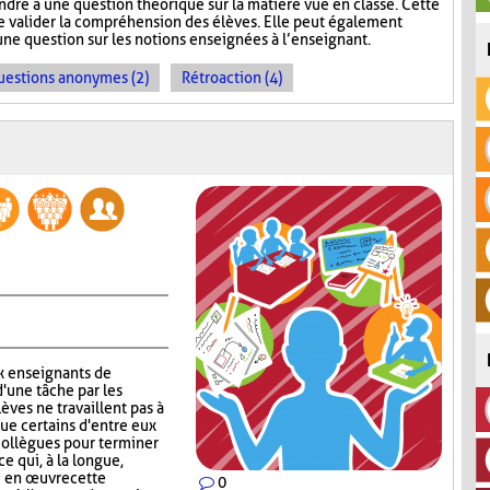
ndre à une question théorique sur la matière vue en classe. Cette
e valider la compréhension des élèves. Elle peut également
une question sur les notions enseignées à l’enseignant.
uestions anonymes (2)
Rétroaction (4)
x enseignants de
d'une tâche par les
lèves ne travaillent pas à
que certains d'entre eux
collègues pour terminer
ce qui, à la longue,
e en œuvre cette
0