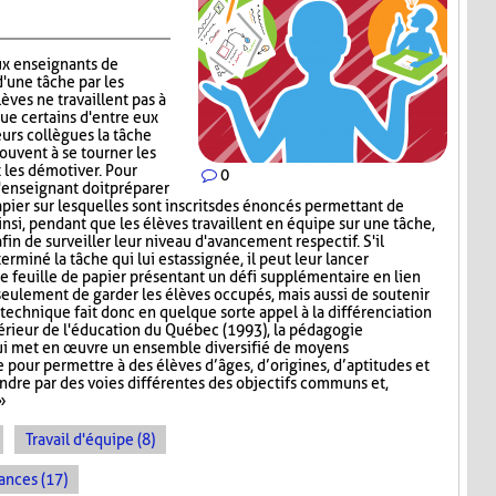
x enseignants de
d'une tâche par les
lèves ne travaillent pas à
que certains d'entre eux
urs collègues la tâche
rouvent à se tourner les
t les démotiver. Pour
0
'enseignant doit préparer
papier sur lesquelles sont inscrits des énoncés permettant de
insi, pendant que les élèves travaillent en équipe sur une tâche,
afin de surveiller leur niveau d'avancement respectif. S'il
miné la tâche qui lui est assignée, il peut leur lancer
ne feuille de papier présentant un défi supplémentaire en lien
 seulement de garder les élèves occupés, mais aussi de soutenir
technique fait donc en quelque sorte appel à la différenciation
érieur de l'éducation du Québec (1993), la pédagogie
ui met en œuvre un ensemble diversifié de moyens
pour permettre à des élèves d’âges, d’origines, d’aptitudes et
indre par des voies différentes des objectifs communs et,
»
Travail d'équipe (8)
ances (17)