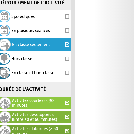
DÉROULEMENT DE L'ACTIVITÉ
Sporadiques
En plusieurs séances
En classe seulement
Hors classe
En classe et hors classe
DURÉE DE L'ACTIVITÉ
Activités courtes (< 30
minutes)
Activités développées
(Entre 30 et 60 minutes)
Activités élaborées (> 60
minutes)