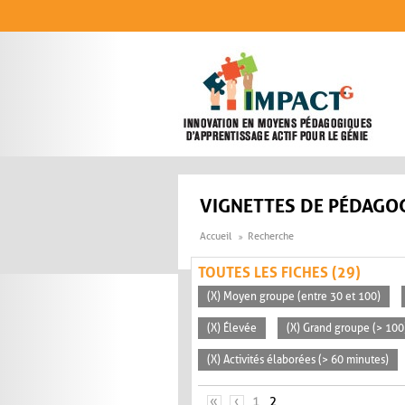
Aller au contenu principal
VIGNETTES DE PÉDAGOG
Accueil
Recherche
TOUTES LES FICHES (29)
(X) Moyen groupe (entre 30 et 100)
(X) Élevée
(X) Grand groupe (> 100
(X) Activités élaborées (> 60 minutes)
PAGES
«
‹
1
2