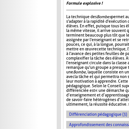
Formule explosive !
La technique des
Bombes
permet au
s'adapter à la rapidité d'exécution 
élèves. En effet, puisque tous les é
la même vitesse, il arrive souvent 
terminent beaucoup plus tôt que le
assignée par l'enseignant et se ret
pouces, ce qui, à la longue, pourrai
mettre en œuvre cette technique, l
à l'avance des petites feuilles de 
complexifier la tâche des élèves. A
l'enseignant circule dans la classe 
remarque qu'un groupe a presque ter
une
Bombe
, laquelle consiste en u
avec la tâche et qui permettra non
leur motivation à apprendre. Cette 
pédagogique. Selon le Conseil sup
différenciée est « une démarche q
d’enseignement et d’apprentissage 
de savoir-faire hétérogènes d’atte
ultimement, la réussite éducative. 
Différenciation pédagogique (3)
Approfondissement des connaiss