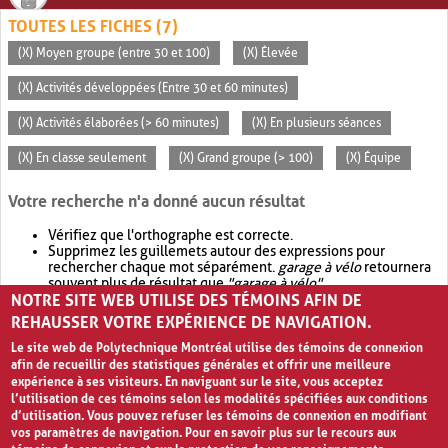
TOUTES LES FICHES (7)
(X) Moyen groupe (entre 30 et 100)
(X) Élevée
(X) Activités développées (Entre 30 et 60 minutes)
(X) Activités élaborées (> 60 minutes)
(X) En plusieurs séances
(X) En classe seulement
(X) Grand groupe (> 100)
(X) Équipe
Votre recherche n'a donné aucun résultat
Vérifiez que l'orthographe est correcte.
Supprimez les guillemets autour des expressions pour
rechercher chaque mot séparément.
garage à vélo
retournera
souvent plus de résultat que
"garage à vélo"
.
NOTRE SITE WEB UTILISE DES TÉMOINS AFIN DE
Envisagez d'élargir votre recherche avec
OR
.
garage OR vélo
retournera souvent plus de résultat que
garage à vélo
.
REHAUSSER VOTRE EXPÉRIENCE DE NAVIGATION.
Le site web de Polytechnique Montréal utilise des témoins de connexion
afin de recueillir des statistiques générales et offrir une meilleure
expérience à ses visiteurs. En naviguant sur le site, vous acceptez
l’utilisation de ces témoins selon les modalités spécifiées aux conditions
d’utilisation. Vous pouvez refuser les témoins de connexion en modifiant
vos paramètres de navigation. Pour en savoir plus sur le recours aux