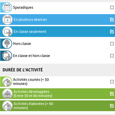
Sporadiques
En plusieurs séances
En classe seulement
Hors classe
En classe et hors classe
DURÉE DE L'ACTIVITÉ
Activités courtes (< 30
minutes)
Activités développées
(Entre 30 et 60 minutes)
Activités élaborées (> 60
minutes)