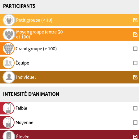
PARTICIPANTS
Petit groupe (< 30)
Moyen groupe (entre 30
et 100)
Grand groupe (> 100)
Équipe
Individuel
INTENSITÉ D'ANIMATION
Faible
Moyenne
Élevée