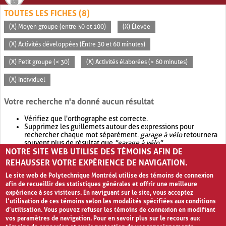
TOUTES LES FICHES (8)
(X) Moyen groupe (entre 30 et 100)
(X) Élevée
(X) Activités développées (Entre 30 et 60 minutes)
(X) Petit groupe (< 30)
(X) Activités élaborées (> 60 minutes)
(X) Individuel
Votre recherche n'a donné aucun résultat
Vérifiez que l'orthographe est correcte.
Supprimez les guillemets autour des expressions pour
rechercher chaque mot séparément.
garage à vélo
retournera
souvent plus de résultat que
"garage à vélo"
.
NOTRE SITE WEB UTILISE DES TÉMOINS AFIN DE
Envisagez d'élargir votre recherche avec
OR
.
garage OR vélo
retournera souvent plus de résultat que
garage à vélo
.
REHAUSSER VOTRE EXPÉRIENCE DE NAVIGATION.
Le site web de Polytechnique Montréal utilise des témoins de connexion
afin de recueillir des statistiques générales et offrir une meilleure
expérience à ses visiteurs. En naviguant sur le site, vous acceptez
l’utilisation de ces témoins selon les modalités spécifiées aux conditions
d’utilisation. Vous pouvez refuser les témoins de connexion en modifiant
vos paramètres de navigation. Pour en savoir plus sur le recours aux