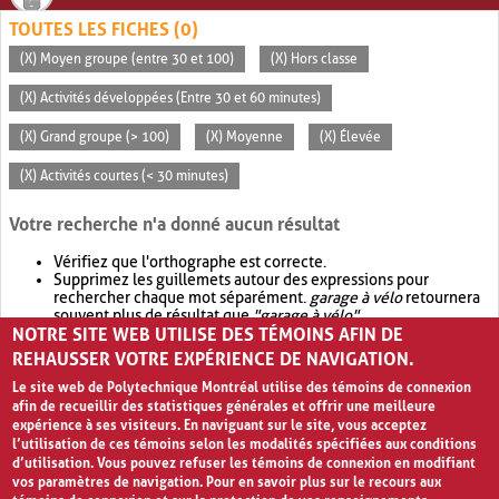
TOUTES LES FICHES (0)
(X) Moyen groupe (entre 30 et 100)
(X) Hors classe
(X) Activités développées (Entre 30 et 60 minutes)
(X) Grand groupe (> 100)
(X) Moyenne
(X) Élevée
(X) Activités courtes (< 30 minutes)
Votre recherche n'a donné aucun résultat
Vérifiez que l'orthographe est correcte.
Supprimez les guillemets autour des expressions pour
rechercher chaque mot séparément.
garage à vélo
retournera
souvent plus de résultat que
"garage à vélo"
.
NOTRE SITE WEB UTILISE DES TÉMOINS AFIN DE
Envisagez d'élargir votre recherche avec
OR
.
garage OR vélo
retournera souvent plus de résultat que
garage à vélo
.
REHAUSSER VOTRE EXPÉRIENCE DE NAVIGATION.
Le site web de Polytechnique Montréal utilise des témoins de connexion
afin de recueillir des statistiques générales et offrir une meilleure
expérience à ses visiteurs. En naviguant sur le site, vous acceptez
l’utilisation de ces témoins selon les modalités spécifiées aux conditions
d’utilisation. Vous pouvez refuser les témoins de connexion en modifiant
vos paramètres de navigation. Pour en savoir plus sur le recours aux