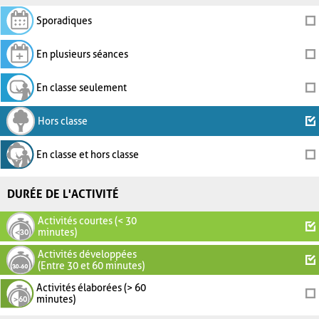
Sporadiques
En plusieurs séances
En classe seulement
Hors classe
En classe et hors classe
DURÉE DE L'ACTIVITÉ
Activités courtes (< 30
minutes)
Activités développées
(Entre 30 et 60 minutes)
Activités élaborées (> 60
minutes)