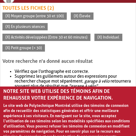
TOUTES LES FICHES (2)
(X) Moyen groupe (entre 30 et 100)
(X) Élevée
(X) En plusieurs séances
(X) Activités développées (Entre 30 et 60 minutes)
(X) Individuel
(X) Petit groupe (< 30)
Votre recherche n'a donné aucun résultat
Vérifiez que l'orthographe est correcte.
Supprimez les guillemets autour des expressions pour
rechercher chaque mot séparément.
garage à vélo
retournera
souvent plus de résultat que
"garage à vélo"
.
NOTRE SITE WEB UTILISE DES TÉMOINS AFIN DE
Envisagez d'élargir votre recherche avec
OR
.
garage OR vélo
retournera souvent plus de résultat que
garage à vélo
.
REHAUSSER VOTRE EXPÉRIENCE DE NAVIGATION.
Le site web de Polytechnique Montréal utilise des témoins de connexion
afin de recueillir des statistiques générales et offrir une meilleure
expérience à ses visiteurs. En naviguant sur le site, vous acceptez
l’utilisation de ces témoins selon les modalités spécifiées aux conditions
d’utilisation. Vous pouvez refuser les témoins de connexion en modifiant
vos paramètres de navigation. Pour en savoir plus sur le recours aux