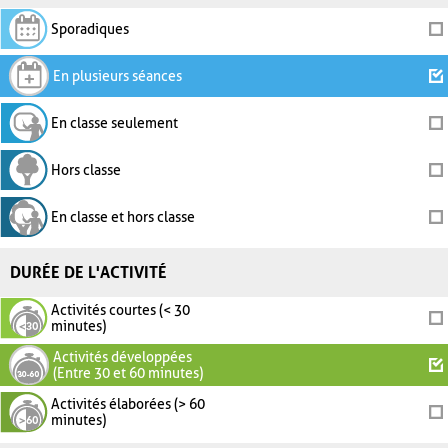
Sporadiques
En plusieurs séances
En classe seulement
Hors classe
En classe et hors classe
DURÉE DE L'ACTIVITÉ
Activités courtes (< 30
minutes)
Activités développées
(Entre 30 et 60 minutes)
Activités élaborées (> 60
minutes)