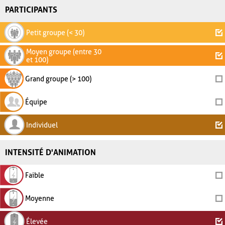
PARTICIPANTS
Petit groupe (< 30)
Moyen groupe (entre 30
et 100)
Grand groupe (> 100)
Équipe
Individuel
INTENSITÉ D'ANIMATION
Faible
Moyenne
Élevée