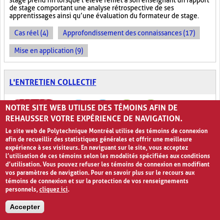
stage prend fin lorsque l’élève remet à son enseignant un rapport
de stage comportant une analyse rétrospective de ses
apprentissages ainsi qu’une évaluation du formateur de stage.
Cas réel (4)
Approfondissement des connaissances (17)
Mise en application (9)
L'ENTRETIEN COLLECTIF
NOTRE SITE WEB UTILISE DES TÉMOINS AFIN DE
REHAUSSER VOTRE EXPÉRIENCE DE NAVIGATION.
Le site web de Polytechnique Montréal utilise des témoins de connexion
afin de recueillir des statistiques générales et offrir une meilleure
expérience à ses visiteurs. En naviguant sur le site, vous acceptez
l’utilisation de ces témoins selon les modalités spécifiées aux conditions
Discutons, ensemble!
0
d’utilisation. Vous pouvez refuser les témoins de connexion en modifiant
vos paramètres de navigation. Pour en savoir plus sur le recours aux
témoins de connexion et sur la protection de vos renseignements
L’
Entretien collectif
est un exercice au cours duquel l’enseignant
personnels,
cliquez ici
.
questionne la classe ou un groupe d’élèves sur un sujet
particulier afin de récolter des commentaires, des propositions ou
toute autre information qui s’avère utile dans le contexte.
Accepter
L’activité se déroule en deux étapes. Premièrement, l’enseignant