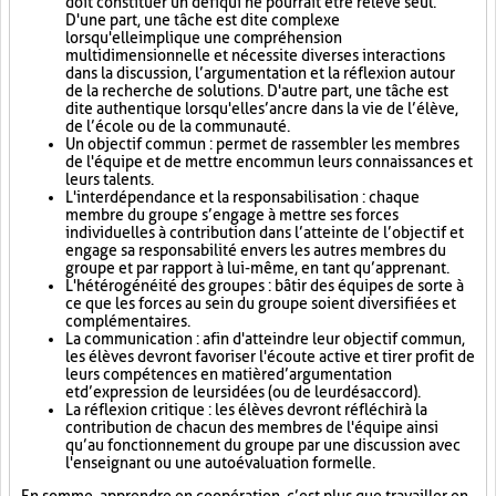
doit constituer un défi qui ne pourrait être relevé seul.
D'une part, une tâche est dite complexe
lorsqu'elle implique une compréhension
multidimensionnelle et nécessite diverses interactions
dans la discussion, l’argumentation et la réflexion autour
de la recherche de solutions. D'autre part, une tâche est
dite authentique lorsqu'elle s’ancre dans la vie de l’élève,
de l’école ou de la communauté.
Un objectif commun : permet de rassembler les membres
de l'équipe et de mettre en commun leurs connaissances et
leurs talents.
L'interdépendance et la responsabilisation : chaque
membre du groupe s’engage à mettre ses forces
individuelles à contribution dans l’atteinte de l’objectif et
engage sa responsabilité envers les autres membres du
groupe et par rapport à lui-même, en tant qu’apprenant.
L'hétérogénéité des groupes : bâtir des équipes de sorte à
ce que les forces au sein du groupe soient diversifiées et
complémentaires.
La communication : afin d'atteindre leur objectif commun,
les élèves devront favoriser l'écoute active et tirer profit de
leurs compétences en matière d’argumentation
et d’expression de leurs idées (ou de leur désaccord).
La réflexion critique : les élèves devront réfléchir à la
contribution de chacun des membres de l'équipe ainsi
qu’au fonctionnement du groupe par une discussion avec
l'enseignant ou une autoévaluation formelle.