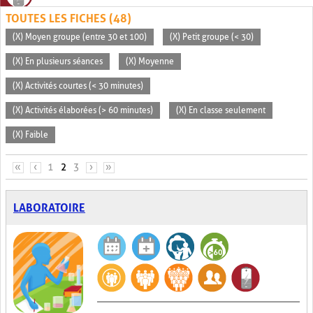
TOUTES LES FICHES (48)
(X) Moyen groupe (entre 30 et 100)
(X) Petit groupe (< 30)
(X) En plusieurs séances
(X) Moyenne
(X) Activités courtes (< 30 minutes)
(X) Activités élaborées (> 60 minutes)
(X) En classe seulement
(X) Faible
PAGES
«
‹
1
2
3
›
»
LABORATOIRE