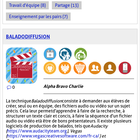
Travail d'équipe (8)
Partage (13)
Enseignement par les pairs (7)
BALADODIFFUSION
Alpha Bravo Charlie
0
La technique
Baladodiffusion
consiste à demander aux élèves de
créer, seul ou en équipe, des fichiers audio ou vidéo sur un sujet
précis. Cela leur permet d'apprendre à faire de la recherche, à
structurer un texte clair et concis, à faire la séquence d'un fichier
audio ou vidéo et à être de bons présentateurs. Il existe plusieurs
logiciels de production de balados, tels que
Audacity
(
https://www.audacityteam.org
), Vegas
(
https://www.vegascreativesoftware.com/fr-ca/
) et