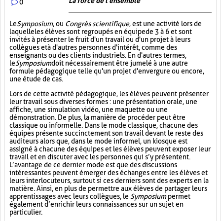
La force de l'ensemble
0
Le
Symposium
, ou
Congrès scientifique
, est une activité lors de
laquelle les élèves sont regroupés en équipe de 3 à 6 et sont
invités à présenter le fruit d'un travail ou d'un projet à leurs
collègues et à d'autres personnes d'intérêt, comme des
enseignants ou des clients industriels. En d'autres termes,
le
Symposium
doit nécessairement être jumelé à une autre
formule pédagogique telle qu'un projet d'envergure ou encore,
une étude de cas.
Lors de cette activité pédagogique, les élèves peuvent présenter
leur travail sous diverses formes : une présentation orale, une
affiche, une simulation vidéo, une maquette ou une
démonstration. De plus, la manière de procéder peut être
classique ou informelle. Dans le mode classique, chacune des
équipes présente succinctement son travail devant le reste des
auditeurs alors que, dans le mode informel, un kiosque est
assigné à chacune des équipes et les élèves peuvent exposer leur
travail et en discuter avec les personnes qui s’y présentent.
L’avantage de ce dernier mode est que des discussions
intéressantes peuvent émerger des échanges entre les élèves et
leurs interlocuteurs, surtout si ces derniers sont des experts en la
matière. Ainsi, en plus de permettre aux élèves de partager leurs
apprentissages avec leurs collègues, le
Symposium
permet
également d’enrichir leurs connaissances sur un sujet en
particulier.