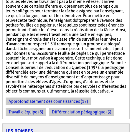
tous les élèves ne travaillent pas à la même vitesse, il arrive
souvent que certains d'entre eux prennent plus de temps que
leurs collègues pour terminer la tâche assignée par l'enseignant,
ce qui, à la longue, pourrait les démotiver. Pour mettre en
œuvre cette technique, l'enseignant doit préparer à l'avance des
petites feuilles de papier sur lesquelles sont inscrits des énoncés
permettant d'aider les élèves dans la réalisation de la tâche. Ainsi,
pendant que les élèves travaillent à une tâche en équipes,
l'enseignant circule dans la classe afin de surveiller leur niveau
d'avancement respectif. S'il remarque qu'un groupe est bloqué
dans la tâche assignée ou n'avance pas suffisamment vite, il peut
leur donner un
Indice
sur
une feuille de papier, ce qui permettra de
soutenir leur motivation à apprendre. Cette technique fait donc
en quelque sorte appel à la différenciation pédagogique. Selon le
Conseil supérieur de l'éducation du Québec (1993), la pédagogie
différenciée est « une démarche qui met en œuvre un ensemble
diversifié de moyens d’enseignement et d’apprentissage pour
permettre à des élèves d’âges, d’origines, d’aptitudes et de
savoir-faire hétérogènes d’atteindre par des voies différentes des
objectifs communs et, ultimement, la réussite éducative. »
Approfondissement des connaissances (17)
Travail d'équipe (8)
Différenciation pédagogique (3)
LES BOMBES