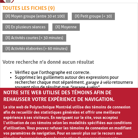
TOUTES LES FICHES (9)
(X) Moyen groupe (entre 30 et 100)
(X) Petit groupe (< 30)
(X) En plusieurs séances
(X) Moyenne
(X) Activités courtes (< 30 minutes)
(X) Activités élaborées (> 60 minutes)
Votre recherche n'a donné aucun résultat
Vérifiez que l'orthographe est correcte.
Supprimez les guillemets autour des expressions pour
rechercher chaque mot séparément.
garage à vélo
retournera
souvent plus de résultat que
"garage à vélo"
.
NOTRE SITE WEB UTILISE DES TÉMOINS AFIN DE
Envisagez d'élargir votre recherche avec
OR
.
garage OR vélo
retournera souvent plus de résultat que
garage à vélo
.
REHAUSSER VOTRE EXPÉRIENCE DE NAVIGATION.
Le site web de Polytechnique Montréal utilise des témoins de connexion
afin de recueillir des statistiques générales et offrir une meilleure
expérience à ses visiteurs. En naviguant sur le site, vous acceptez
l’utilisation de ces témoins selon les modalités spécifiées aux conditions
d’utilisation. Vous pouvez refuser les témoins de connexion en modifiant
vos paramètres de navigation. Pour en savoir plus sur le recours aux