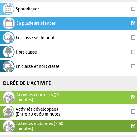
Sporadiques
En plusieurs séances
En classe seulement
Hors classe
En classe et hors classe
DURÉE DE L'ACTIVITÉ
Activités courtes (< 30
minutes)
Activités développées
(Entre 30 et 60 minutes)
Activités élaborées (> 60
minutes)