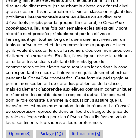
l’enseignant et les élèves autour d’une table
ronde afin de
discuter de différents sujets touchant la classe en général ainsi
que sa gestion. Il sert à améliorer la vie en classe en réglant des
problèmes interpersonnels entre les élèves ou en discutant
d’éventuels projets pour le groupe. En général, le C
onseil de
coopération
a lieu une fois par semaine et les sujets qui y sont
abordés sont
précisés préalablement par les élèves et
l’enseignant qui, tout au long de la semaine, inscrivent sur un
tableau prévu à cet effet des commentaires à propos de l’idée
qu’ils veulent discuter lors de la réunion. Ces commentaires sont
d’ailleurs très structurés. En effet, l’enseignant divise le tableau
en différentes sections reflétant différents types de
commentaires et les élèves marquent leurs idées dans la case
correspondant le mieux à l’intervention qu’ils désirent effectuer
pendant le
Conseil de coopération
. Cette formule pédagogique
permet non seulement de gérer les problèmes de la classe,
mais également d’apprendre aux élèves comment communiquer
et résoudre des conflits dans le respect d’autrui. L’enseignant,
dont le rôle consiste à animer la discussion, s’assure que la
bienséance est maintenue pendant toute la réunion. Le
Conseil
de coopération
représente donc un lieu d’échange, de prise de
parole et d’expression pour les élèves afin qu’ils fassent valoir
leurs sentiments, leurs idées et leurs préférences.
Opinion (8)
Partage (13)
Rétroaction (4)