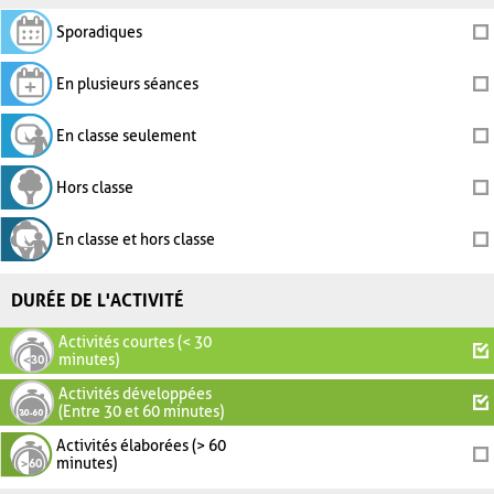
Sporadiques
En plusieurs séances
En classe seulement
Hors classe
En classe et hors classe
DURÉE DE L'ACTIVITÉ
Activités courtes (< 30
minutes)
Activités développées
(Entre 30 et 60 minutes)
Activités élaborées (> 60
minutes)