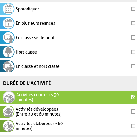
Sporadiques
En plusieurs séances
En classe seulement
Hors classe
En classe et hors classe
DURÉE DE L'ACTIVITÉ
Activités courtes (< 30
minutes)
Activités développées
(Entre 30 et 60 minutes)
Activités élaborées (> 60
minutes)