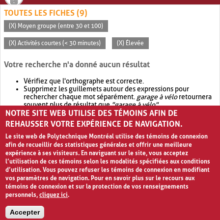
TOUTES LES FICHES (9)
(X) Moyen groupe (entre 30 et 100)
(X) Activités courtes (< 30 minutes)
(X) Élevée
Votre recherche n'a donné aucun résultat
Vérifiez que l'orthographe est correcte.
Supprimez les guillemets autour des expressions pour
rechercher chaque mot séparément.
garage à vélo
retournera
souvent plus de résultat que
"garage à vélo"
.
NOTRE SITE WEB UTILISE DES TÉMOINS AFIN DE
Envisagez d'élargir votre recherche avec
OR
.
garage OR vélo
retournera souvent plus de résultat que
garage à vélo
.
REHAUSSER VOTRE EXPÉRIENCE DE NAVIGATION.
Le site web de Polytechnique Montréal utilise des témoins de connexion
afin de recueillir des statistiques générales et offrir une meilleure
expérience à ses visiteurs. En naviguant sur le site, vous acceptez
l’utilisation de ces témoins selon les modalités spécifiées aux conditions
d’utilisation. Vous pouvez refuser les témoins de connexion en modifiant
vos paramètres de navigation. Pour en savoir plus sur le recours aux
témoins de connexion et sur la protection de vos renseignements
personnels,
cliquez ici
.
Avis de confidentialité et conditions d’utilisation
Accepter