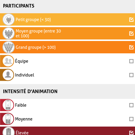
PARTICIPANTS
Petit groupe (< 30)
Moyen groupe (entre 30
et 100)
Grand groupe (> 100)
Équipe
Individuel
INTENSITÉ D'ANIMATION
Faible
Moyenne
Élevée