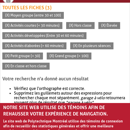
TOUTES LES FICHES (3)
(X) Moyen groupe (entre 30 et 100)
(X) Activités courtes (< 30 minutes)
(X) Hors classe
(X) Élevée
(X) Activités développées (Entre 30 et 60 minutes)
(X) Activités élaborées (> 60 minutes)
(X) En plusieurs séances
(X) Petit groupe (< 30)
(X) Grand groupe (> 100)
(X) En classe et hors classe
Votre recherche n'a donné aucun résultat
Vérifiez que l'orthographe est correcte.
Supprimez les guillemets autour des expressions pour
rechercher chaque mot séparément.
garage à vélo
retournera
souvent plus de résultat que
"garage à vélo"
.
NOTRE SITE WEB UTILISE DES TÉMOINS AFIN DE
Envisagez d'élargir votre recherche avec
OR
.
garage OR vélo
retournera souvent plus de résultat que
garage à vélo
.
REHAUSSER VOTRE EXPÉRIENCE DE NAVIGATION.
Le site web de Polytechnique Montréal utilise des témoins de connexion
afin de recueillir des statistiques générales et offrir une meilleure