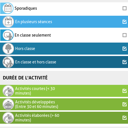
Sporadiques
En plusieurs séances
En classe seulement
Hors classe
En classe et hors classe
DURÉE DE L'ACTIVITÉ
Activités courtes (< 30
minutes)
Activités développées
(Entre 30 et 60 minutes)
Activités élaborées (> 60
minutes)