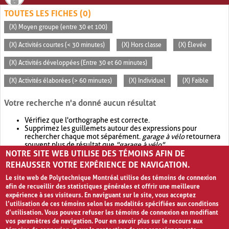
TOUTES LES FICHES (0)
(X) Moyen groupe (entre 30 et 100)
(X) Activités courtes (< 30 minutes)
(X) Hors classe
(X) Élevée
(X) Activités développées (Entre 30 et 60 minutes)
(X) Activités élaborées (> 60 minutes)
(X) Individuel
(X) Faible
Votre recherche n'a donné aucun résultat
Vérifiez que l'orthographe est correcte.
Supprimez les guillemets autour des expressions pour
rechercher chaque mot séparément.
garage à vélo
retournera
souvent plus de résultat que
"garage à vélo"
.
NOTRE SITE WEB UTILISE DES TÉMOINS AFIN DE
Envisagez d'élargir votre recherche avec
OR
.
garage OR vélo
retournera souvent plus de résultat que
garage à vélo
.
REHAUSSER VOTRE EXPÉRIENCE DE NAVIGATION.
Le site web de Polytechnique Montréal utilise des témoins de connexion
afin de recueillir des statistiques générales et offrir une meilleure
expérience à ses visiteurs. En naviguant sur le site, vous acceptez
l’utilisation de ces témoins selon les modalités spécifiées aux conditions
d’utilisation. Vous pouvez refuser les témoins de connexion en modifiant
vos paramètres de navigation. Pour en savoir plus sur le recours aux