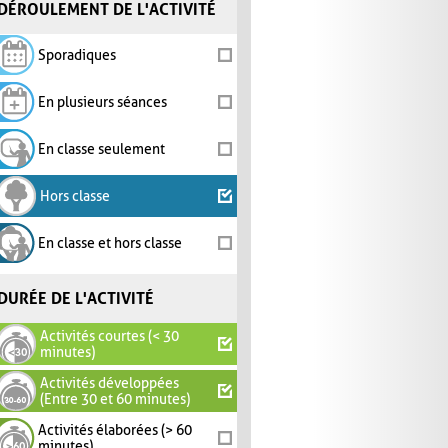
DÉROULEMENT DE L'ACTIVITÉ
Sporadiques
En plusieurs séances
En classe seulement
Hors classe
En classe et hors classe
DURÉE DE L'ACTIVITÉ
Activités courtes (< 30
minutes)
Activités développées
(Entre 30 et 60 minutes)
Activités élaborées (> 60
minutes)