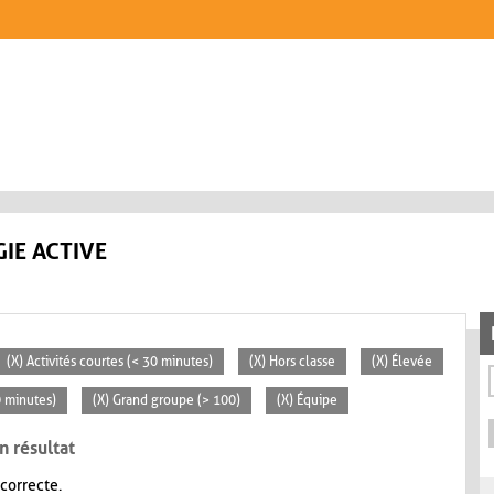
IE ACTIVE
(X) Activités courtes (< 30 minutes)
(X) Hors classe
(X) Élevée
0 minutes)
(X) Grand groupe (> 100)
(X) Équipe
n résultat
 correcte.