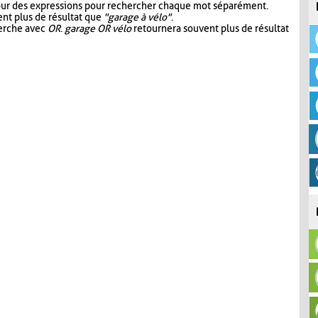
our des expressions pour rechercher chaque mot séparément.
nt plus de résultat que
"garage à vélo"
.
herche avec
OR
.
garage OR vélo
retournera souvent plus de résultat