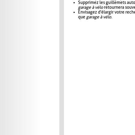
Supprimez les guillemets aut
garage à vélo
retournera souve
Envisagez d'élargir votre rec
que
garage à vélo
.