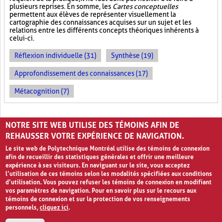
plusieurs reprises. En somme, les
Cartes conceptuelles
permettent aux élèves de représenter visuellement la
cartographie des connaissances acquises sur un sujet et les
relations entre les différents concepts théoriques inhérents à
celui-ci.
Réflexion individuelle (31)
Synthèse (19)
Approfondissement des connaissances (17)
Métacognition (7)
PAGES
NOTRE SITE WEB UTILISE DES TÉMOINS AFIN DE
«
‹
1
2
REHAUSSER VOTRE EXPÉRIENCE DE NAVIGATION.
Le site web de Polytechnique Montréal utilise des témoins de connexion
afin de recueillir des statistiques générales et offrir une meilleure
expérience à ses visiteurs. En naviguant sur le site, vous acceptez
l’utilisation de ces témoins selon les modalités spécifiées aux conditions
d’utilisation. Vous pouvez refuser les témoins de connexion en modifiant
vos paramètres de navigation. Pour en savoir plus sur le recours aux
témoins de connexion et sur la protection de vos renseignements
personnels,
cliquez ici
.
Avis de confidentialité et conditions d’utilisation