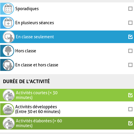
Sporadiques
En plusieurs séances
En classe seulement
Hors classe
En classe et hors classe
DURÉE DE L'ACTIVITÉ
Activités courtes (< 30
minutes)
Activités développées
(Entre 30 et 60 minutes)
Activités élaborées (> 60
minutes)