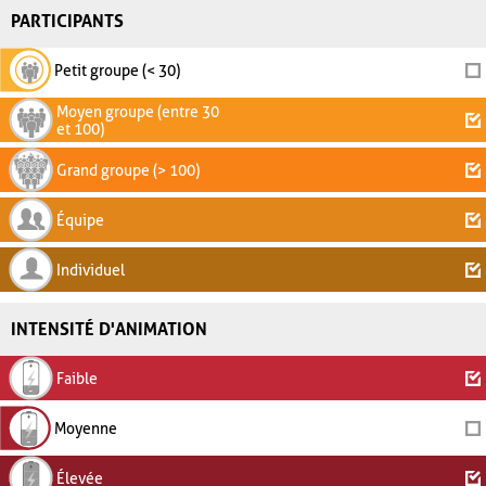
PARTICIPANTS
Petit groupe (< 30)
Moyen groupe (entre 30
et 100)
Grand groupe (> 100)
Équipe
Individuel
INTENSITÉ D'ANIMATION
Faible
Moyenne
Élevée