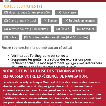
TOUTES LES FICHES (7)
(X) Moyen groupe (entre 30 et 100)
(X) Hors classe
(X) Grand groupe (> 100)
(X) Équipe
(X) En plusieurs séances
(X) Activités courtes (< 30 minutes)
(X) Élevée
(X) Individuel
(X) Faible
(X) Activités développées (Entre 30 et 60 minutes)
Votre recherche n'a donné aucun résultat
Vérifiez que l'orthographe est correcte.
Supprimez les guillemets autour des expressions pour
rechercher chaque mot séparément.
garage à vélo
retournera
souvent plus de résultat que
"garage à vélo"
.
NOTRE SITE WEB UTILISE DES TÉMOINS AFIN DE
Envisagez d'élargir votre recherche avec
OR
.
garage OR vélo
retournera souvent plus de résultat que
garage à vélo
.
REHAUSSER VOTRE EXPÉRIENCE DE NAVIGATION.
Le site web de Polytechnique Montréal utilise des témoins de connexion
afin de recueillir des statistiques générales et offrir une meilleure
expérience à ses visiteurs. En naviguant sur le site, vous acceptez
l’utilisation de ces témoins selon les modalités spécifiées aux conditions
d’utilisation. Vous pouvez refuser les témoins de connexion en modifiant
vos paramètres de navigation. Pour en savoir plus sur le recours aux