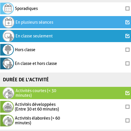
Sporadiques
En plusieurs séances
En classe seulement
Hors classe
En classe et hors classe
DURÉE DE L'ACTIVITÉ
Activités courtes (< 30
minutes)
Activités développées
(Entre 30 et 60 minutes)
Activités élaborées (> 60
minutes)