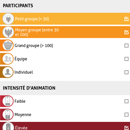
PARTICIPANTS
Petit groupe (< 30)
Moyen groupe (entre 30
et 100)
Grand groupe (> 100)
Équipe
Individuel
INTENSITÉ D'ANIMATION
Faible
Moyenne
Élevée