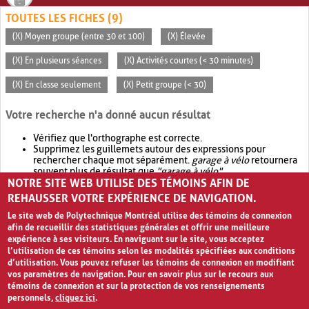
TOUTES LES FICHES (9)
(X) Moyen groupe (entre 30 et 100)
(X) Élevée
(X) En plusieurs séances
(X) Activités courtes (< 30 minutes)
(X) En classe seulement
(X) Petit groupe (< 30)
Votre recherche n'a donné aucun résultat
Vérifiez que l'orthographe est correcte.
Supprimez les guillemets autour des expressions pour
rechercher chaque mot séparément.
garage à vélo
retournera
souvent plus de résultat que
"garage à vélo"
.
NOTRE SITE WEB UTILISE DES TÉMOINS AFIN DE
Envisagez d'élargir votre recherche avec
OR
.
garage OR vélo
retournera souvent plus de résultat que
garage à vélo
.
REHAUSSER VOTRE EXPÉRIENCE DE NAVIGATION.
Le site web de Polytechnique Montréal utilise des témoins de connexion
afin de recueillir des statistiques générales et offrir une meilleure
expérience à ses visiteurs. En naviguant sur le site, vous acceptez
l’utilisation de ces témoins selon les modalités spécifiées aux conditions
d’utilisation. Vous pouvez refuser les témoins de connexion en modifiant
vos paramètres de navigation. Pour en savoir plus sur le recours aux
témoins de connexion et sur la protection de vos renseignements
personnels,
cliquez ici
.
Avis de confidentialité et conditions d’utilisation