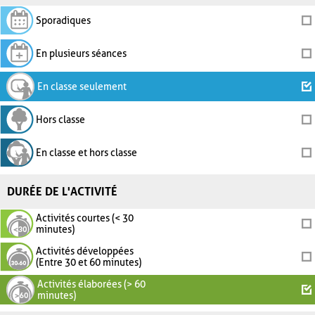
Sporadiques
En plusieurs séances
En classe seulement
Hors classe
En classe et hors classe
DURÉE DE L'ACTIVITÉ
Activités courtes (< 30
minutes)
Activités développées
(Entre 30 et 60 minutes)
Activités élaborées (> 60
minutes)