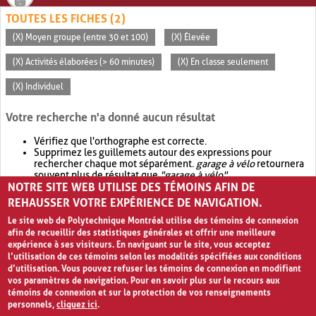
TOUTES LES FICHES (2)
(X) Moyen groupe (entre 30 et 100)
(X) Élevée
(X) Activités élaborées (> 60 minutes)
(X) En classe seulement
(X) Individuel
Votre recherche n'a donné aucun résultat
Vérifiez que l'orthographe est correcte.
Supprimez les guillemets autour des expressions pour
rechercher chaque mot séparément.
garage à vélo
retournera
souvent plus de résultat que
"garage à vélo"
.
NOTRE SITE WEB UTILISE DES TÉMOINS AFIN DE
Envisagez d'élargir votre recherche avec
OR
.
garage OR vélo
retournera souvent plus de résultat que
garage à vélo
.
REHAUSSER VOTRE EXPÉRIENCE DE NAVIGATION.
Le site web de Polytechnique Montréal utilise des témoins de connexion
afin de recueillir des statistiques générales et offrir une meilleure
expérience à ses visiteurs. En naviguant sur le site, vous acceptez
l’utilisation de ces témoins selon les modalités spécifiées aux conditions
d’utilisation. Vous pouvez refuser les témoins de connexion en modifiant
vos paramètres de navigation. Pour en savoir plus sur le recours aux
témoins de connexion et sur la protection de vos renseignements
personnels,
cliquez ici
.
Avis de confidentialité et conditions d’utilisation