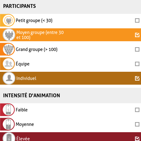
PARTICIPANTS
Petit groupe (< 30)
Moyen groupe (entre 30
et 100)
Grand groupe (> 100)
Équipe
Individuel
INTENSITÉ D'ANIMATION
Faible
Moyenne
Élevée