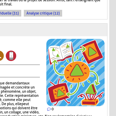
 le travail ou le projet de session. Ainsi, tant l’enseignant que
it final.
iduelle (31)
Analyse critique (12)
que demandant aux
imagée et concrète un
n phénomène, un objet,
ie. Cette représentation
ité, comme elle peut
 De plus, elle peut
notions qui doivent être
0
in, un collage, une vidéo,