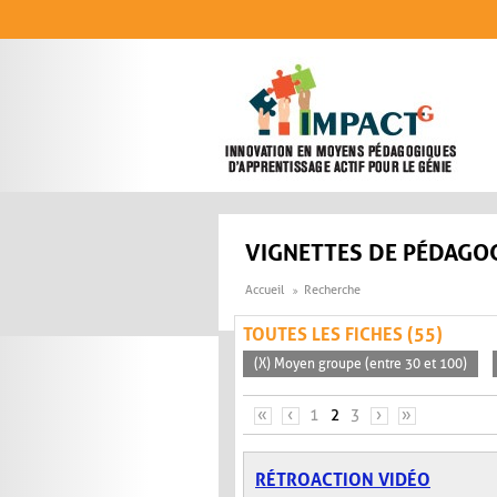
Aller au contenu principal
VIGNETTES DE PÉDAGOG
Accueil
Recherche
TOUTES LES FICHES (55)
(X) Moyen groupe (entre 30 et 100)
PAGES
«
‹
1
2
3
›
»
RÉTROACTION VIDÉO