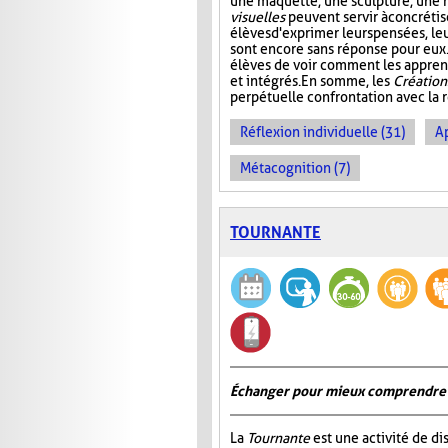
une maquette, une sculpture, une 
visuelles
peuvent servir à concrétis
élèves d'exprimer leurs pensées, le
sont encore sans réponse pour eux. 
élèves de voir comment les appren
et intégrés. En somme, les
Création
perpétuelle confrontation avec la r
Réflexion individuelle (31)
A
Métacognition (7)
TOURNANTE
Échanger pour mieux comprendre
La
Tournante
est une activité de d