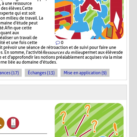
, à une ressource
des élèves. Cette
xperte qui est soit
son milieu de travail. La
domaine d'étude peut
té. Afin que cette
 quant aux
éaliser un travail de
ité et une fois cette
0
t prévoir une séance de rétroaction et de suivi pour faire une
s. En somme, l'activité
Ressources du milieu
permet aux élèves de
e et d'approfondir les notions préalablement acquises via la mise
erne liée au domaine d'études.
ances (17)
Échanges (13)
Mise en application (9)