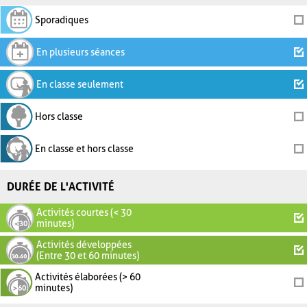
Sporadiques
En plusieurs séances
En classe seulement
Hors classe
En classe et hors classe
DURÉE DE L'ACTIVITÉ
Activités courtes (< 30
minutes)
Activités développées
(Entre 30 et 60 minutes)
Activités élaborées (> 60
minutes)