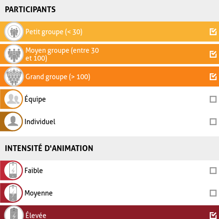
PARTICIPANTS
Petit groupe (< 30)
Moyen groupe (entre 30
et 100)
Grand groupe (> 100)
Équipe
Individuel
INTENSITÉ D'ANIMATION
Faible
Moyenne
Élevée