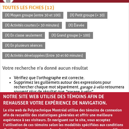
TOUTES LES FICHES (12)
(X) Moyen groupe (entre 30 et 100)
(X) Petit groupe (< 30)
(X) Activités courtes (< 30 minutes)
(X) Élevée
(X) En classe seulement
(X) Grand groupe (> 100)
(X) En plusieurs séances
(X) Activités développées (Entre 30 et 60 minutes)
Votre recherche n'a donné aucun résultat
Vérifiez que l'orthographe est correcte.
Supprimez les guillemets autour des expressions pour
rechercher chaque mot séparément.
garage à vélo
retournera
souvent plus de résultat que
"garage à vélo"
.
NOTRE SITE WEB UTILISE DES TÉMOINS AFIN DE
Envisagez d'élargir votre recherche avec
OR
.
garage OR vélo
retournera souvent plus de résultat que
garage à vélo
.
REHAUSSER VOTRE EXPÉRIENCE DE NAVIGATION.
Le site web de Polytechnique Montréal utilise des témoins de connexion
afin de recueillir des statistiques générales et offrir une meilleure
expérience à ses visiteurs. En naviguant sur le site, vous acceptez
l’utilisation de ces témoins selon les modalités spécifiées aux conditions