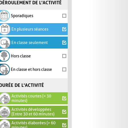
DÉROULEMENT DE L'ACTIVITÉ
Sporadiques
En plusieurs séances
En classe seulement
Hors classe
En classe et hors classe
DURÉE DE L'ACTIVITÉ
Activités courtes (< 30
minutes)
Activités développées
(Entre 30 et 60 minutes)
Activités élaborées (> 60
minutes)