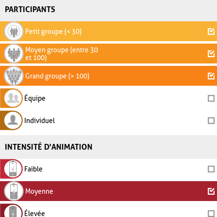
PARTICIPANTS
Petit groupe (< 30)
Moyen groupe (entre 30
et 100)
Grand groupe (> 100)
Équipe
Individuel
INTENSITÉ D'ANIMATION
Faible
Moyenne
Élevée