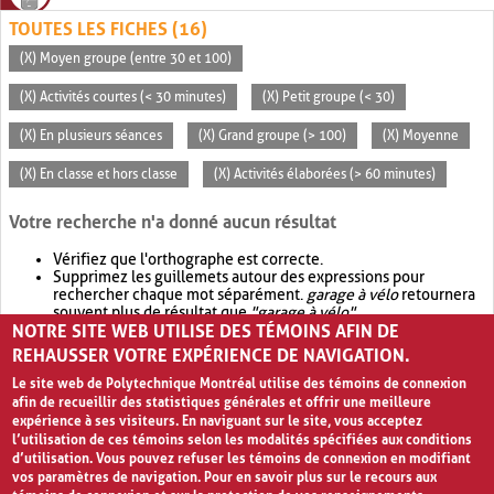
TOUTES LES FICHES (16)
(X) Moyen groupe (entre 30 et 100)
(X) Activités courtes (< 30 minutes)
(X) Petit groupe (< 30)
(X) En plusieurs séances
(X) Grand groupe (> 100)
(X) Moyenne
(X) En classe et hors classe
(X) Activités élaborées (> 60 minutes)
Votre recherche n'a donné aucun résultat
Vérifiez que l'orthographe est correcte.
Supprimez les guillemets autour des expressions pour
rechercher chaque mot séparément.
garage à vélo
retournera
souvent plus de résultat que
"garage à vélo"
.
NOTRE SITE WEB UTILISE DES TÉMOINS AFIN DE
Envisagez d'élargir votre recherche avec
OR
.
garage OR vélo
retournera souvent plus de résultat que
garage à vélo
.
REHAUSSER VOTRE EXPÉRIENCE DE NAVIGATION.
Le site web de Polytechnique Montréal utilise des témoins de connexion
afin de recueillir des statistiques générales et offrir une meilleure
expérience à ses visiteurs. En naviguant sur le site, vous acceptez
l’utilisation de ces témoins selon les modalités spécifiées aux conditions
d’utilisation. Vous pouvez refuser les témoins de connexion en modifiant
vos paramètres de navigation. Pour en savoir plus sur le recours aux