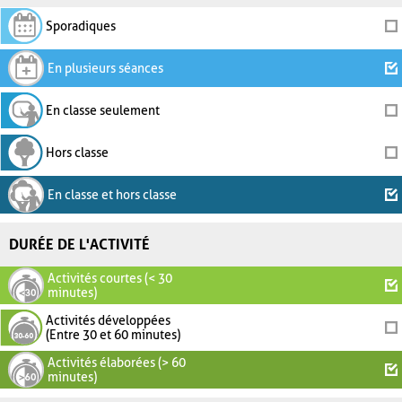
Sporadiques
En plusieurs séances
En classe seulement
Hors classe
En classe et hors classe
DURÉE DE L'ACTIVITÉ
Activités courtes (< 30
minutes)
Activités développées
(Entre 30 et 60 minutes)
Activités élaborées (> 60
minutes)