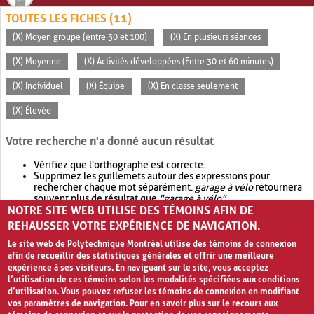
TOUTES LES FICHES (11)
(X) Moyen groupe (entre 30 et 100)
(X) En plusieurs séances
(X) Moyenne
(X) Activités développées (Entre 30 et 60 minutes)
(X) Individuel
(X) Équipe
(X) En classe seulement
(X) Élevée
Votre recherche n'a donné aucun résultat
Vérifiez que l'orthographe est correcte.
Supprimez les guillemets autour des expressions pour
rechercher chaque mot séparément.
garage à vélo
retournera
souvent plus de résultat que
"garage à vélo"
.
NOTRE SITE WEB UTILISE DES TÉMOINS AFIN DE
Envisagez d'élargir votre recherche avec
OR
.
garage OR vélo
retournera souvent plus de résultat que
garage à vélo
.
REHAUSSER VOTRE EXPÉRIENCE DE NAVIGATION.
Le site web de Polytechnique Montréal utilise des témoins de connexion
afin de recueillir des statistiques générales et offrir une meilleure
expérience à ses visiteurs. En naviguant sur le site, vous acceptez
l’utilisation de ces témoins selon les modalités spécifiées aux conditions
d’utilisation. Vous pouvez refuser les témoins de connexion en modifiant
vos paramètres de navigation. Pour en savoir plus sur le recours aux