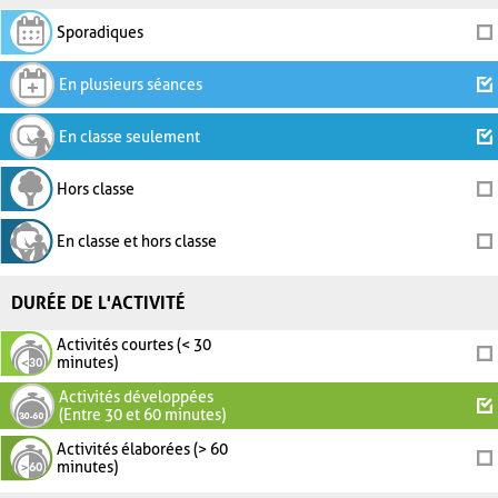
Sporadiques
En plusieurs séances
En classe seulement
Hors classe
En classe et hors classe
DURÉE DE L'ACTIVITÉ
Activités courtes (< 30
minutes)
Activités développées
(Entre 30 et 60 minutes)
Activités élaborées (> 60
minutes)