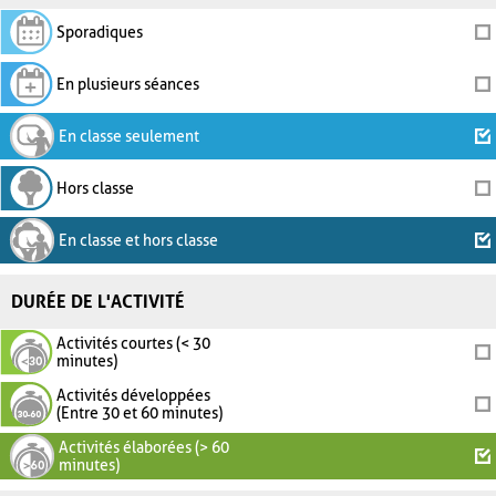
Sporadiques
En plusieurs séances
En classe seulement
Hors classe
En classe et hors classe
DURÉE DE L'ACTIVITÉ
Activités courtes (< 30
minutes)
Activités développées
(Entre 30 et 60 minutes)
Activités élaborées (> 60
minutes)