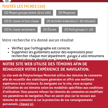
TOUTES LES FICHES (20)
(X) Moyen groupe (entre 30 et 100)
(X) Moyenne
(X) En classe et hors classe
(X) Activités élaborées (> 60 minutes)
(X) En classe seulement
(X) Élevée
(X) Petit groupe (< 30)
Votre recherche n'a donné aucun résultat
Vérifiez que l'orthographe est correcte.
Supprimez les guillemets autour des expressions pour
rechercher chaque mot séparément.
garage à vélo
retournera
souvent plus de résultat que
"garage à vélo"
.
NOTRE SITE WEB UTILISE DES TÉMOINS AFIN DE
Envisagez d'élargir votre recherche avec
OR
.
garage OR vélo
retournera souvent plus de résultat que
garage à vélo
.
REHAUSSER VOTRE EXPÉRIENCE DE NAVIGATION.
Le site web de Polytechnique Montréal utilise des témoins de connexion
afin de recueillir des statistiques générales et offrir une meilleure
expérience à ses visiteurs. En naviguant sur le site, vous acceptez
l’utilisation de ces témoins selon les modalités spécifiées aux conditions
d’utilisation. Vous pouvez refuser les témoins de connexion en modifiant
vos paramètres de navigation. Pour en savoir plus sur le recours aux
témoins de connexion et sur la protection de vos renseignements
personnels,
cliquez ici
.
Avis de confidentialité et conditions d’utilisation