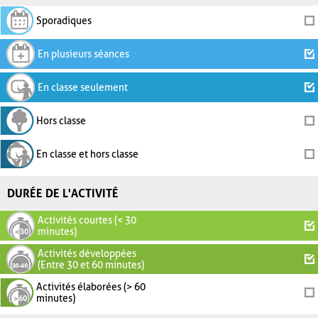
Sporadiques
En plusieurs séances
En classe seulement
Hors classe
En classe et hors classe
DURÉE DE L'ACTIVITÉ
Activités courtes (< 30
minutes)
Activités développées
(Entre 30 et 60 minutes)
Activités élaborées (> 60
minutes)