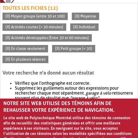
TOUTES LES FICHES (12)
(X) Moyen groupe (entre 30 et 100)
(X) Moyenne
(X) Activités courtes (< 30 minutes)
(X) Individuel
(X) Activités développées (Entre 30 et 60 minutes)
(X) En classe seulement
(X) Petit groupe (< 30)
(X) En plusieurs séances
Votre recherche n'a donné aucun résultat
Vérifiez que l'orthographe est correcte.
Supprimez les guillemets autour des expressions pour
rechercher chaque mot séparément.
garage à vélo
retournera
souvent plus de résultat que
"garage à vélo"
.
NOTRE SITE WEB UTILISE DES TÉMOINS AFIN DE
Envisagez d'élargir votre recherche avec
OR
.
garage OR vélo
retournera souvent plus de résultat que
garage à vélo
.
REHAUSSER VOTRE EXPÉRIENCE DE NAVIGATION.
Le site web de Polytechnique Montréal utilise des témoins de connexion
afin de recueillir des statistiques générales et offrir une meilleure
expérience à ses visiteurs. En naviguant sur le site, vous acceptez
l’utilisation de ces témoins selon les modalités spécifiées aux conditions