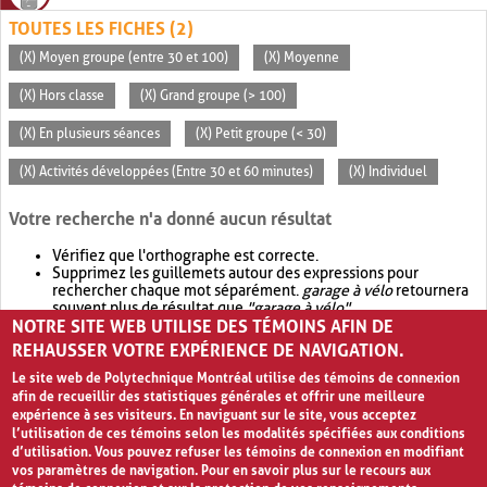
TOUTES LES FICHES (2)
(X) Moyen groupe (entre 30 et 100)
(X) Moyenne
(X) Hors classe
(X) Grand groupe (> 100)
(X) En plusieurs séances
(X) Petit groupe (< 30)
(X) Activités développées (Entre 30 et 60 minutes)
(X) Individuel
Votre recherche n'a donné aucun résultat
Vérifiez que l'orthographe est correcte.
Supprimez les guillemets autour des expressions pour
rechercher chaque mot séparément.
garage à vélo
retournera
souvent plus de résultat que
"garage à vélo"
.
NOTRE SITE WEB UTILISE DES TÉMOINS AFIN DE
Envisagez d'élargir votre recherche avec
OR
.
garage OR vélo
retournera souvent plus de résultat que
garage à vélo
.
REHAUSSER VOTRE EXPÉRIENCE DE NAVIGATION.
Le site web de Polytechnique Montréal utilise des témoins de connexion
afin de recueillir des statistiques générales et offrir une meilleure
expérience à ses visiteurs. En naviguant sur le site, vous acceptez
l’utilisation de ces témoins selon les modalités spécifiées aux conditions
d’utilisation. Vous pouvez refuser les témoins de connexion en modifiant
vos paramètres de navigation. Pour en savoir plus sur le recours aux