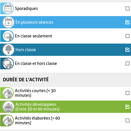
Sporadiques
En plusieurs séances
En classe seulement
Hors classe
En classe et hors classe
DURÉE DE L'ACTIVITÉ
Activités courtes (< 30
minutes)
Activités développées
(Entre 30 et 60 minutes)
Activités élaborées (> 60
minutes)