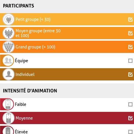
PARTICIPANTS
Petit groupe (< 30)
Moyen groupe (entre 30
et 100)
Grand groupe (> 100)
Équipe
Individuel
INTENSITÉ D'ANIMATION
Faible
Moyenne
Élevée