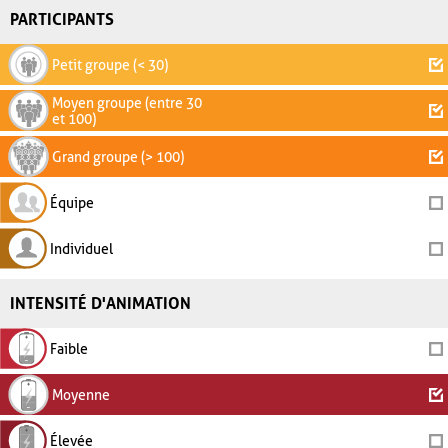
PARTICIPANTS
Petit groupe (< 30)
Moyen groupe (entre 30
et 100)
Grand groupe (> 100)
Équipe
Individuel
INTENSITÉ D'ANIMATION
Faible
Moyenne
Élevée