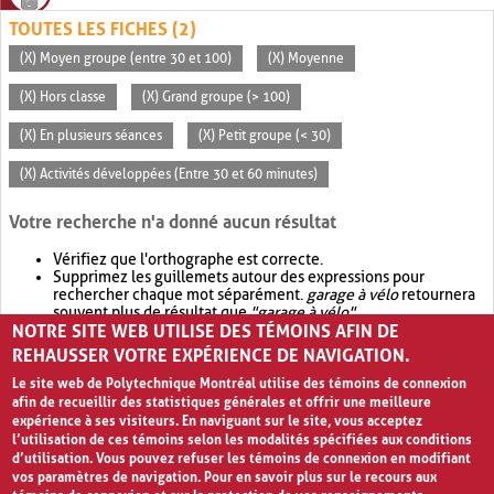
TOUTES LES FICHES (2)
(X) Moyen groupe (entre 30 et 100)
(X) Moyenne
(X) Hors classe
(X) Grand groupe (> 100)
(X) En plusieurs séances
(X) Petit groupe (< 30)
(X) Activités développées (Entre 30 et 60 minutes)
Votre recherche n'a donné aucun résultat
Vérifiez que l'orthographe est correcte.
Supprimez les guillemets autour des expressions pour
rechercher chaque mot séparément.
garage à vélo
retournera
souvent plus de résultat que
"garage à vélo"
.
NOTRE SITE WEB UTILISE DES TÉMOINS AFIN DE
Envisagez d'élargir votre recherche avec
OR
.
garage OR vélo
retournera souvent plus de résultat que
garage à vélo
.
REHAUSSER VOTRE EXPÉRIENCE DE NAVIGATION.
Le site web de Polytechnique Montréal utilise des témoins de connexion
afin de recueillir des statistiques générales et offrir une meilleure
expérience à ses visiteurs. En naviguant sur le site, vous acceptez
l’utilisation de ces témoins selon les modalités spécifiées aux conditions
d’utilisation. Vous pouvez refuser les témoins de connexion en modifiant
vos paramètres de navigation. Pour en savoir plus sur le recours aux