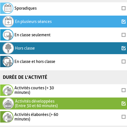
Sporadiques
En plusieurs séances
En classe seulement
Hors classe
En classe et hors classe
DURÉE DE L'ACTIVITÉ
Activités courtes (< 30
minutes)
Activités développées
(Entre 30 et 60 minutes)
Activités élaborées (> 60
minutes)