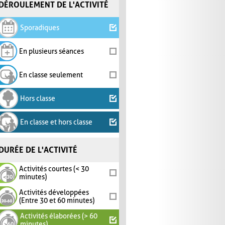
DÉROULEMENT DE L'ACTIVITÉ
Sporadiques
En plusieurs séances
En classe seulement
Hors classe
En classe et hors classe
DURÉE DE L'ACTIVITÉ
Activités courtes (< 30
minutes)
Activités développées
(Entre 30 et 60 minutes)
Activités élaborées (> 60
minutes)