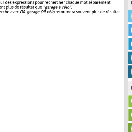
our des expressions pour rechercher chaque mot séparément.
nt plus de résultat que
"garage à vélo"
.
herche avec
OR
.
garage OR vélo
retournera souvent plus de résultat