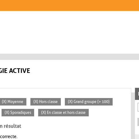
IE ACTIVE
(X) Moyenne
(X) Hors classe
(X) Grand groupe (> 100)
(X) Sporadiques
(X) En classe et hors classe
n résultat
 correcte.