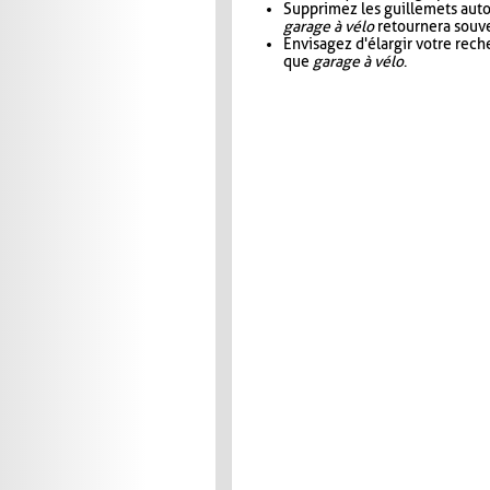
Supprimez les guillemets aut
garage à vélo
retournera souve
Envisagez d'élargir votre rec
que
garage à vélo
.