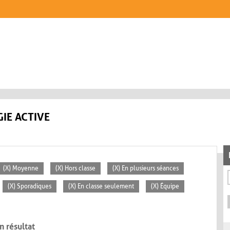
IE ACTIVE
(X) Moyenne
(X) Hors classe
(X) En plusieurs séances
(X) Sporadiques
(X) En classe seulement
(X) Équipe
n résultat