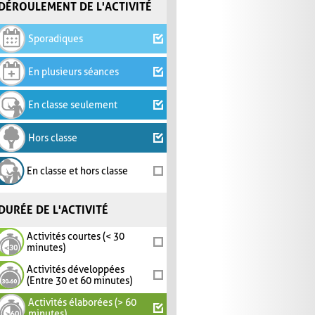
DÉROULEMENT DE L'ACTIVITÉ
Sporadiques
En plusieurs séances
En classe seulement
Hors classe
En classe et hors classe
DURÉE DE L'ACTIVITÉ
Activités courtes (< 30
minutes)
Activités développées
(Entre 30 et 60 minutes)
Activités élaborées (> 60
minutes)