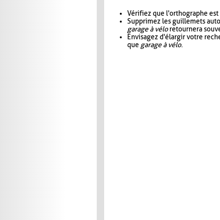
Vérifiez que l'orthographe est
Supprimez les guillemets aut
garage à vélo
retournera souve
Envisagez d'élargir votre rec
que
garage à vélo
.