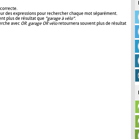
 correcte.
our des expressions pour rechercher chaque mot séparément.
nt plus de résultat que
"garage à vélo"
.
herche avec
OR
.
garage OR vélo
retournera souvent plus de résultat