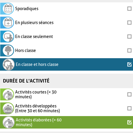
Sporadiques
En plusieurs séances
En classe seulement
Hors classe
En classe et hors classe
DURÉE DE L'ACTIVITÉ
Activités courtes (< 30
minutes)
Activités développées
(Entre 30 et 60 minutes)
Activités élaborées (> 60
minutes)