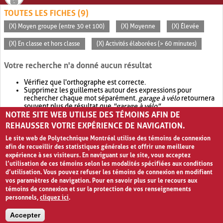
TOUTES LES FICHES (9)
(X) Moyen groupe (entre 30 et 100)
(X) Moyenne
(X) Élevée
(X) En classe et hors classe
(X) Activités élaborées (> 60 minutes)
Votre recherche n'a donné aucun résultat
Vérifiez que l'orthographe est correcte.
Supprimez les guillemets autour des expressions pour
rechercher chaque mot séparément.
garage à vélo
retournera
souvent plus de résultat que
"garage à vélo"
.
NOTRE SITE WEB UTILISE DES TÉMOINS AFIN DE
Envisagez d'élargir votre recherche avec
OR
.
garage OR vélo
retournera souvent plus de résultat que
garage à vélo
.
REHAUSSER VOTRE EXPÉRIENCE DE NAVIGATION.
Le site web de Polytechnique Montréal utilise des témoins de connexion
afin de recueillir des statistiques générales et offrir une meilleure
expérience à ses visiteurs. En naviguant sur le site, vous acceptez
l’utilisation de ces témoins selon les modalités spécifiées aux conditions
d’utilisation. Vous pouvez refuser les témoins de connexion en modifiant
vos paramètres de navigation. Pour en savoir plus sur le recours aux
témoins de connexion et sur la protection de vos renseignements
personnels,
cliquez ici
.
Avis de confidentialité et conditions d’utilisation
Accepter